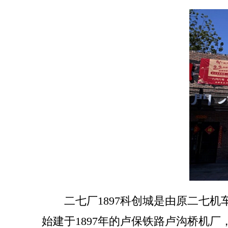
二七厂1897科创城是由原二七
始建于1897年的卢保铁路卢沟桥机