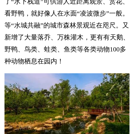
了“水下栈道”可供游人近距离观景、赏花、
看野鸭，就好像人在水面“凌波微步”一般。
等“水城共融”的城市森林景观近在咫尺。又
新增了大量落乔、万株灌木，更有有天鹅、
野鸭、鸟类、蛙类、鱼类等各类动物100多
种动物栖息在园内！