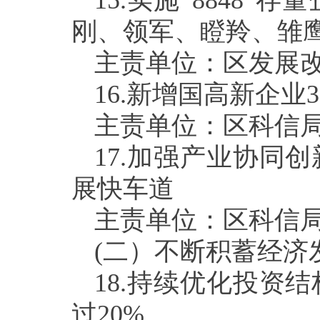
15.
实施“
8848
”存
刚、领军、瞪羚、雏
主责单位：区发展
16.
新增国高新企业
3
主责单位：区科信
17.
加强产业协同创
展快车道
主责单位：区科信
(
二）不断积蓄经济
18.
持续优化投资结
过
20%