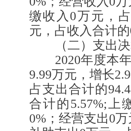
0
%；经营收入
0
万
缴收入
0
万元，
元，占收入合计的
（二
）
支出决
2020年度本
9.99
万元，增长
2.
占支出合计的
94.
合计的
5.57
%;上
0
%；经营支出
0
万