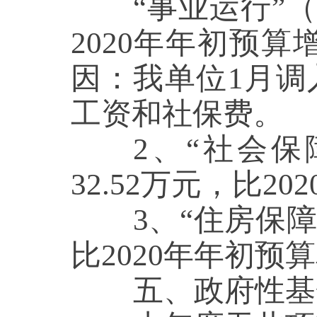
“
事业运行
”
20
20
年年初预算
因
：
我单位
1月
工资和社保费
。
2、“
社会保
32.52
万元，比
20
2
3、
“
住房保
比
20
20
年年初预
算
五、政府性基金