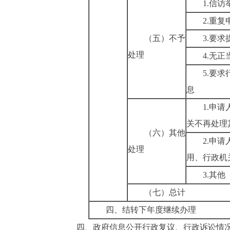
1.信
2.重复
（五）不予
3.要
处理
4.无
5.要
息
1.申
关不再处理
（六）其他
2.申
处理
用、行政机
3.其他
（七）总计
四、结转下年度继续办理
四、政府信息公开行政复议、行政诉讼情