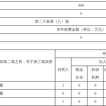
898
0
第二十条第（八）项
本年收费金额（单位：万元）
0
加第二项之和，等于第三项加第
法
自然人
商业
科研
企业
机构
量
2
0
0
量
0
0
0
1
0
0