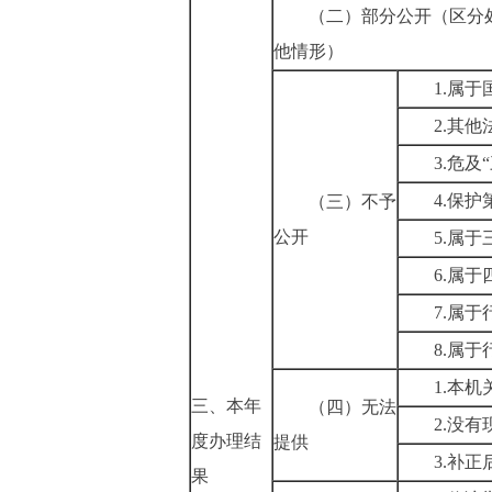
（二）部分公开
（区分
他情形）
1.属
2.其
3.危及
4.保
（三）不予
公开
5.属
6.属
7.属
8.属
1.本
三、本年
（四）无法
2.没
度办理结
提供
3.补
果