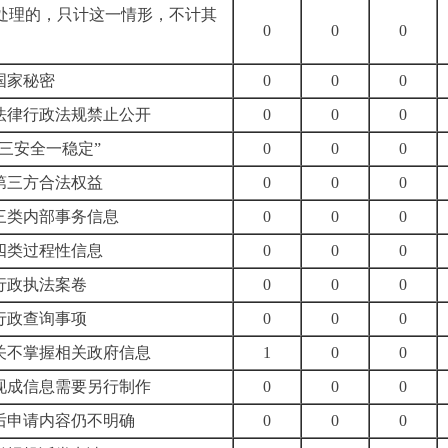
处理的，只计这一情形，不计其
0
0
0
于国家秘密
0
0
0
他法律行政法规禁止公开
0
0
0
“三安全一稳定”
0
0
0
护第三方合法权益
0
0
0
于三类内部事务信息
0
0
0
于四类过程性信息
0
0
0
于行政执法案卷
0
0
0
于行政查询事项
0
0
0
机关不掌握相关政府信息
1
0
0
有现成信息需要另行制作
0
0
0
正后申请内容仍不明确
0
0
0