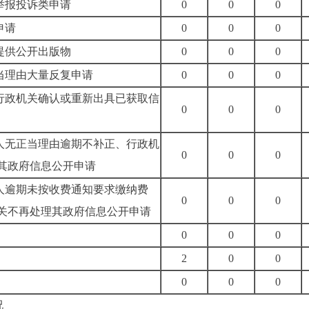
访举报投诉类申请
0
0
0
申请
0
0
0
求提供公开出版物
0
0
0
正当理由大量反复申请
0
0
0
求行政机关确认或重新出具已获取信
0
0
0
请人无正当理由逾期不补正、行政机
0
0
0
其政府信息公开申请
请人逾期未按收费通知要求缴纳费
0
0
0
关不再处理其政府信息公开申请
0
0
0
2
0
0
0
0
0
况