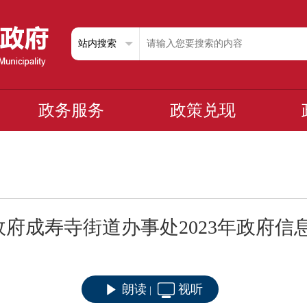
政务服务
政策兑现
府成寿寺街道办事处2023年政府信
朗读
视听
|