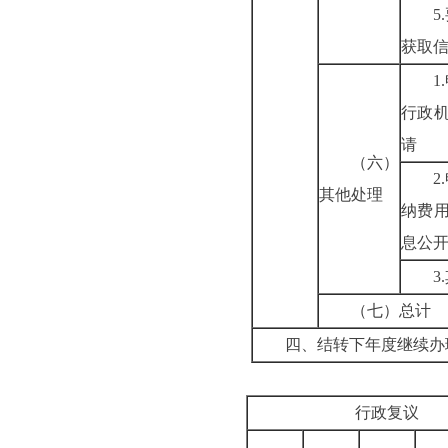
5
获取
1
行政
请
（六）
2
其他处理
纳费
息公
3
（七）总计
四、结转下年度继续办
行政复议