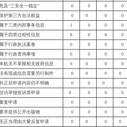
.危及“三安全一稳定”
0
0
0
0
.保护第三方合法权益
0
0
0
0
.属于三类内部事务信息
1
0
0
0
.属于四类过程性信息
8
0
0
0
.属于行政执法案卷
0
0
0
0
.属于行政查询事项
0
0
0
0
.本机关不掌握相关政府信息
6
0
0
0
.没有现成信息需要另行制作
0
0
0
0
.补正后申请内容仍不明确
0
0
0
0
.信访举报投诉类申请
0
0
0
0
.重复申请
0
0
0
0
.要求提供公开出版物
0
0
0
0
.无正当理由大量反复申请
0
0
0
0