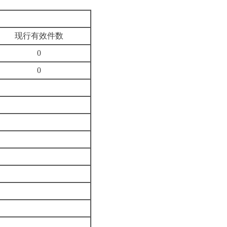
现行有效件数
0
0