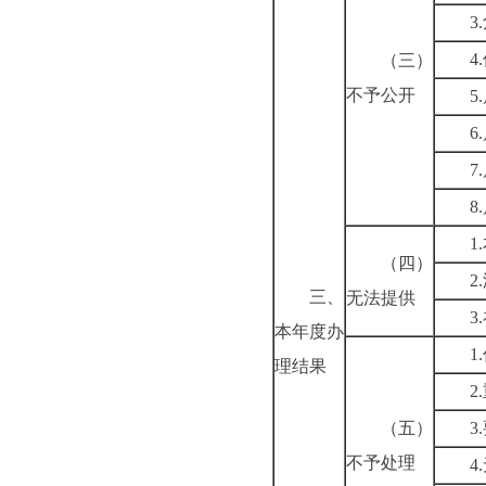
3
4
（三）
不予公开
5
6
7
8
1
（四）
2
三、
无法提供
3
本年度办
1
理结果
2
（五）
3
不予处理
4