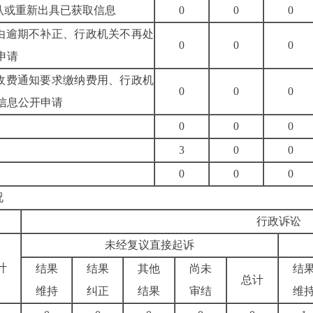
确认或重新出具已获取信息
0
0
0
理由逾期不补正、行政机关不再处
0
0
0
申请
按收费通知要求缴纳费用、行政机
0
0
0
信息公开申请
0
0
0
3
0
0
0
0
0
况
行政诉讼
未经复议直接起诉
计
结果
结果
其他
尚未
结
总计
维持
纠正
结果
审结
维