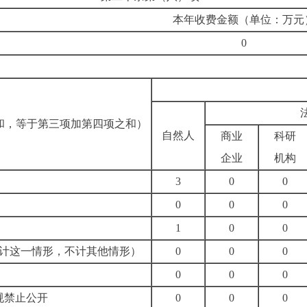
本年收费金额（单位：万元
0
和，等于第三项加第四项之和）
自然人
商业
科研
企业
机构
3
0
0
0
0
0
1
0
0
计这一情形，不计其他情形）
0
0
0
0
0
0
规禁止公开
0
0
0