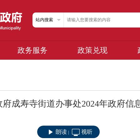
政务服务
政策兑现
府成寿寺街道办事处2024年政府信
朗读
视听
|