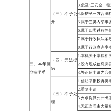
3.危及“三安全一稳
4.保护第三方合法
（三）不予公
开
5.属于三类内部事
6.属于四类过程性
7.属于行政执法案
8.属于行政查询事
1.本机关不掌握相
（四）无法提
三、本年度
2.没有现成信息需
供
办理结果
3.补正后申请内容
1.信访举报投诉类
2.重复申请
（五）不予处
3.要求提供公开出
理
4.无正当理由大量