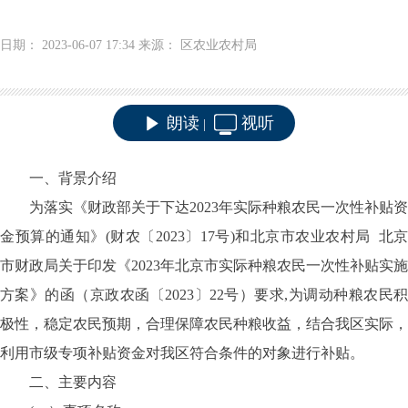
日期： 2023-06-07 17:34 来源： 区农业农村局
朗读
视听
|
一、背景介绍
为落实
《财政部关于下达
2023年
实际种粮农民一次性补贴资
金预算的通知》(财农〔202
3
〕
17
号)
和北京市农业农村局
北
市财政局关于印发《2023年北京市实际种粮农民一次性补贴实施
方案》的函（京政农函
〔202
3
〕
22
号
）
要求
,
为调动种粮
农民
极性
，稳定农民
预期
，
合理保障农民种粮收益，
结合我
区
实际
，
利用市级专项补贴资金对我区符合条件的
对象
进行补贴。
二、主要内容