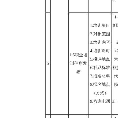
1.培训项目
例
2.对象范围
3.培训内容
4.培训课时
（
1.5职业培
5.授课地点
大
5
训信息发
6.补贴标准
根
布
7.报名材料
代
8.报名地点
修
（方式）
9.咨询电话
3