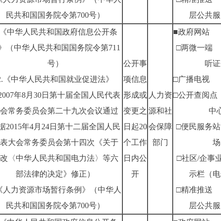
民共和国国务院令第700号）
层公共服
1.《中华人民共和国政府信息公开条
■政府网站
》（中华人民共和国国务院令第711
□两微一端
号）
公开事
听证
2.《中华人民共和国就业促进法》
项信息
□广播电视
2007年8月30日第十届全国人民代表
形成或
人力资
□公开查阅点
会常务委员会第二十九次会议通过
变更之
源和社
中
据2015年4月24日第十二届全国人民
日起20
会保障
□便民服务站
表大会常务委员会第十四次《关于
个工作
部门
场
改〈中华人民共和国电力法〉等六
日内公
□社区/企事
部法律的决定》修正）
开
示栏（电
.《人力资源市场暂行条例》（中华人
□精准推送
民共和国国务院令第700号）
层公共服