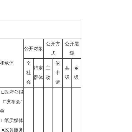
公开方
公开层
公开对象
式
级
和载体
全
依
特定
主
县
乡
社
申
群体
动
级
级
会
请
□政府公报
□发布会/
会
□纸质媒体
■政务服务