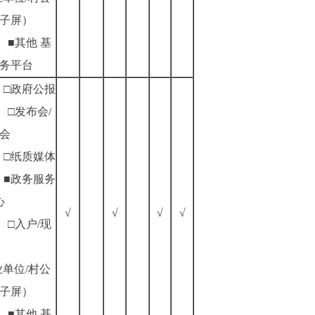
子屏）
■其他
基
务平台
□政府公报
□发布会/
会
□纸质媒体
■政务服务
心
√
√
√
√
□入户/现
业单位/村公
子屏）
■其他
基