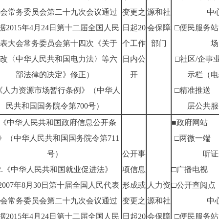
会常务委员会第二十九次会议通过
变更之
源和社
中
据2015年4月24日第十二届全国人民
日起20
会保障
□便民服务站
表大会常务委员会第十四次《关于
个工作
部门
场
改〈中华人民共和国电力法〉等六
日内公
□社区/企事
部法律的决定》修正）
开
示栏（电
.《人力资源市场暂行条例》（中华人
□精准推送
民共和国国务院令第700号）
层公共服
1.《中华人民共和国政府信息公开条
■政府网站
》（中华人民共和国国务院令第711
□两微一端
号）
公开事
听证
2.《中华人民共和国就业促进法》
项信息
□广播电视
2007年8月30日第十届全国人民代表
形成或
人力资
□公开查阅点
会常务委员会第二十九次会议通过
变更之
源和社
中
据2015年4月24日第十二届全国人民
日起20
会保障
□便民服务站