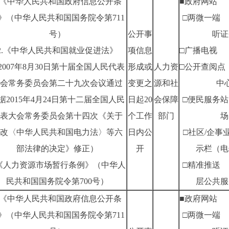
1.《中华人民共和国政府信息公开条
■政府网站
》（中华人民共和国国务院令第711
□两微一端
号）
公开事
听证
2.《中华人民共和国就业促进法》
项信息
□广播电视
2007年8月30日第十届全国人民代表
形成或
人力资
□公开查阅点
会常务委员会第二十九次会议通过
变更之
源和社
中
据2015年4月24日第十二届全国人民
日起20
会保障
□便民服务站
表大会常务委员会第十四次《关于
个工作
部门
场
改〈中华人民共和国电力法〉等六
日内公
□社区/企事
部法律的决定》修正）
开
示栏（电
.《人力资源市场暂行条例》（中华人
□精准推送
民共和国国务院令第700号）
层公共服
1.《中华人民共和国政府信息公开条
■政府网站
》（中华人民共和国国务院令第711
□两微一端