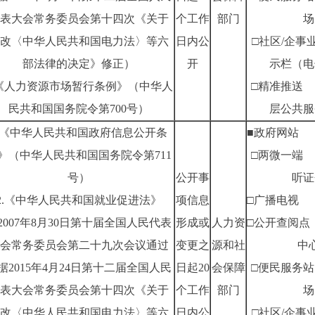
表大会常务委员会第十四次《关于
个工作
部门
场
改〈中华人民共和国电力法〉等六
日内公
□社区/企事
部法律的决定》修正）
开
示栏（电
.《人力资源市场暂行条例》（中华人
□精准推送
民共和国国务院令第700号）
层公共服
1.《中华人民共和国政府信息公开条
■政府网站
》（中华人民共和国国务院令第711
□两微一端
号）
公开事
听证
2.《中华人民共和国就业促进法》
项信息
□广播电视
2007年8月30日第十届全国人民代表
形成或
人力资
□公开查阅点
会常务委员会第二十九次会议通过
变更之
源和社
中
据2015年4月24日第十二届全国人民
日起20
会保障
□便民服务站
表大会常务委员会第十四次《关于
个工作
部门
场
改〈中华人民共和国电力法〉等六
日内公
□社区/企事