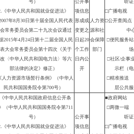
号）
公开事
听证
2.《中华人民共和国就业促进法》
项信息
□广播电视
2007年8月30日第十届全国人民代表
形成或
人力资
□公开查阅点
会常务委员会第二十九次会议通过
变更之
源和社
中
据2015年4月24日第十二届全国人民
日起20
会保障
□便民服务站
表大会常务委员会第十四次《关于
个工作
部门
场
改〈中华人民共和国电力法〉等六
日内公
□社区/企事
部法律的决定》修正）
开
示栏（电
.《人力资源市场暂行条例》（中华人
□精准推送
民共和国国务院令第700号）
层公共服
1.《中华人民共和国政府信息公开条
■政府网站
》（中华人民共和国国务院令第711
□两微一端
号）
公开事
听证
2.《中华人民共和国就业促进法》
项信息
□广播电视