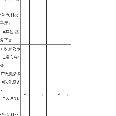
业单位/村公
子屏）
■其他
基
务平台
□政府公报
□发布会/
会
□纸质媒体
■政务服务
心
√
√
√
√
□入户/现
业单位/村公