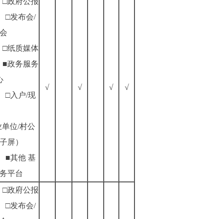
□政府公报
□发布会/
会
□纸质媒体
■政务服务
心
√
√
√
√
□入户/现
业单位/村公
子屏）
■其他
基
务平台
□政府公报
□发布会/