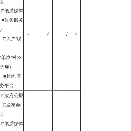
会
□纸质媒体
■政务服务
心
√
√
√
√
□入户/现
业单位/村公
子屏）
■其他
基
务平台
□政府公报
□发布会/
会
□纸质媒体