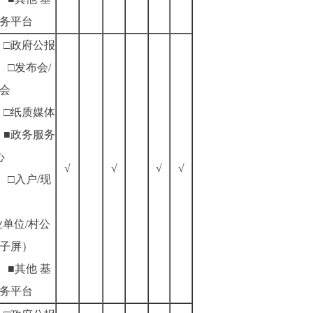
务平台
□政府公报
□发布会/
会
□纸质媒体
■政务服务
心
√
√
√
√
□入户/现
业单位/村公
子屏）
■其他
基
务平台