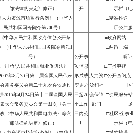
部法律的决定》修正）
开
示栏（电
.《人力资源市场暂行条例》（中华人
□精准推送
民共和国国务院令第700号）
层公共服
1.《中华人民共和国政府信息公开条
■政府网站
》（中华人民共和国国务院令第711
□两微一端
号）
公开事
听证
2.《中华人民共和国就业促进法》
项信息
□广播电视
2007年8月30日第十届全国人民代表
形成或
人力资
□公开查阅点
会常务委员会第二十九次会议通过
变更之
源和社
中
据2015年4月24日第十二届全国人民
日起20
会保障
□便民服务站
表大会常务委员会第十四次《关于
个工作
部门
场
改〈中华人民共和国电力法〉等六
日内公
□社区/企事
部法律的决定》修正）
开
示栏（电
.《人力资源市场暂行条例》（中华人
□精准推送