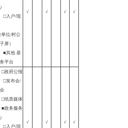
心
√
√
√
√
□入户/现
业单位/村公
子屏）
■其他
基
务平台
□政府公报
□发布会/
会
□纸质媒体
■政务服务
心
√
√
√
√
□入户/现