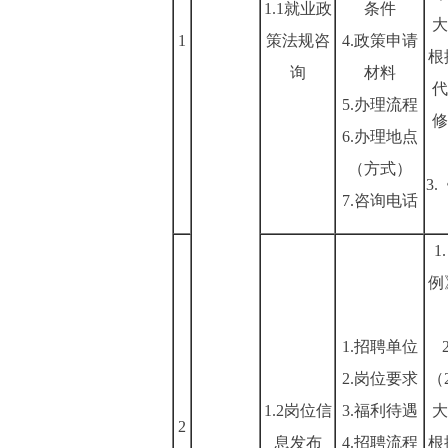
1.1就业政
条件
大
1
策法规咨
4.政策申请
根
询
材料
代
5.办理流程
修
6.办理地点
（方式）
3
7.咨询电话
例
1.招聘单位
2.岗位要求
（
1.2岗位信
3.福利待遇
大
2
息发布
4.招聘流程
根