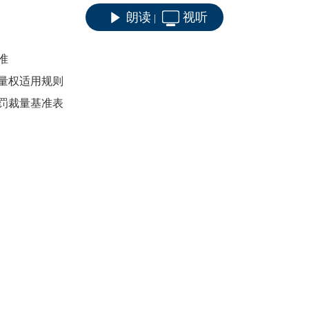
朗读
视听
|
准
量权适用规则
罚裁量基准表