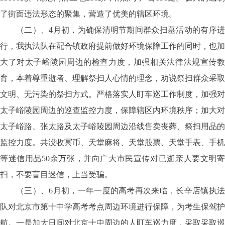
了街面违法形态的聚集，营造了优美的辖区环境。
（二）、4月初，为确保清明节期间群众扫墓活动的有序进
行，我执法队在配合镇政府提前做好环境保障工作的同时，也加
大了对太子峪陵园周边的检查力度，加强相关法律法规宣传教
育，本着尊重逝者、理解祭扫人心情的理念，劝说祭扫群众采取
文明、无污染的祭扫方式。严格落实人盯车巡工作制度，加强对
太子峪陵园周边的巡查监控力度，保障辖区内环境秩序；加大对
太子峪路、张太路及太子峪陵园周边沿线售卖丧葬、祭扫用品的
监控力度。共没收冥币、天堂麻将、天堂股票、天堂手表、手机
等迷信用品50余万张，并向广大市民宣传对已逝亲人要文明寄
扫，不要盲目迷信，上当受骗。
（三）、6月初，一年一度的高考再次来临，长辛店镇执法
队对北京市第十中学高考考点周边环境进行保障，为考生保驾护
航。一是加大日间对北京十中周边的人盯车巡力度，采取采取巡