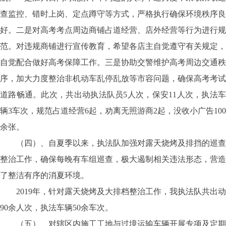
查监控、错时上岗、定点蹲守等方式，严格执行确保环境秩序良
好。二是对高考考点周边商铺占道经营、店外经营等行为进行规
范。对违规商铺进行宣传教育，希望各店主自觉遵守有关规定，
自觉配合做好高考保障工作。三是协助交警维护高考周边交通秩
序，加大力度整治非机动车乱停乱放等市容问题，确保高考考试
道路畅通。此次，共出动执法队员5人次，保安11人次，执法车
辆3车次，规范占道经营6起，劝离无照游商2起，没收小广告100
余张。
（四）、自夏季以来，执法队加强对露天烧烤及排挡的巡查
整治工作，确保每晚有车组巡查，极大遏制相关违法形态，营造
了整洁有序的消夏环境。
2019年，针对露天烧烤及大排档整治工作，我执法队共出动
90余人次，执法车辆50余车次。
（五）、对辖区内施工工地与过境运输车辆开展专项及定期