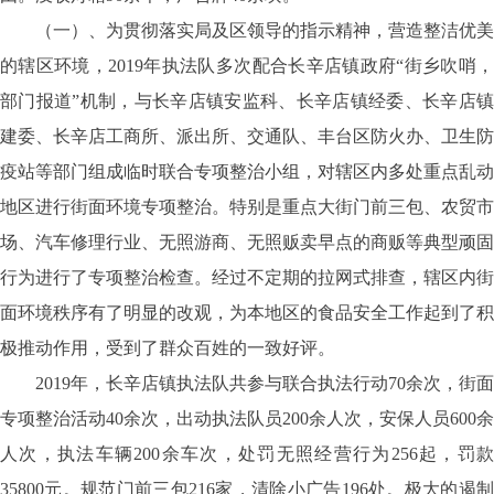
（一）、为贯彻落实局及区领导的指示精神，营造整洁优美
的辖区环境，2019年执法队多次配合长辛店镇政府“街乡吹哨，
部门报道”机制，与长辛店镇安监科、长辛店镇经委、长辛店镇
建委、长辛店工商所、派出所、交通队、丰台区防火办、卫生防
疫站等部门组成临时联合专项整治小组，对辖区内多处重点乱动
地区进行街面环境专项整治。特别是重点大街门前三包、农贸市
场、汽车修理行业、无照游商、无照贩卖早点的商贩等典型顽固
行为进行了专项整治检查。经过不定期的拉网式排查，辖区内街
面环境秩序有了明显的改观，为本地区的食品安全工作起到了积
极推动作用，受到了群众百姓的一致好评。
2019年，长辛店镇执法队共参与联合执法行动70余次，街面
专项整治活动40余次，出动执法队员200余人次，安保人员600余
人次，执法车辆200余车次，处罚无照经营行为256起，罚款
35800元。规范门前三包216家，清除小广告196处。极大的遏制