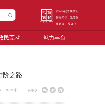
访问我的专属空间
智能问答
无障碍
移动版
简体
政民互动
魅力丰台
进阶之路
体：
大
中
小
分享到：