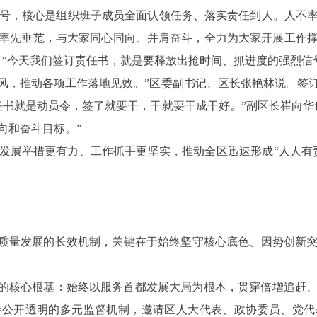
结号，核心是组织班子成员全面认领任务、落实责任到人。人不
率先垂范，与大家同心同向、并肩奋斗，全力为大家开展工作
。“今天我们签订责任书，就是要释放出抢时间、抓进度的强烈信
风，推动各项工作落地见效。”区委副书记、区长张艳林说。
签
任书就是动员令，签了就要干，干就要干成干好。”副区长崔向华
向和奋斗目标。”
发展举措更有力、工作抓手更坚实，推动全区迅速形成
“人人有
高质量发展的长效机制，关键在于始终坚守核心底色、因势创新
展的核心根基：始终以服务首都发展大局为根本，贯穿倍增追赶
持公开透明的多元监督机制，邀请区人大代表、政协委员、党代