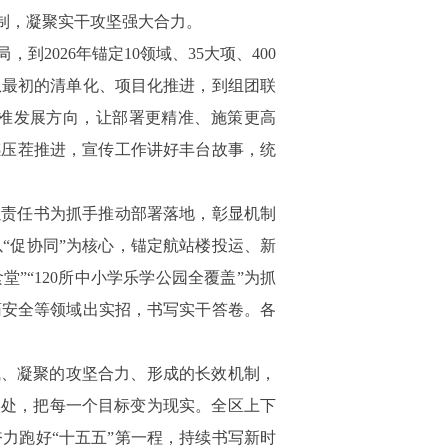
制，凝聚实干攻坚强大合力。
到2026年锚定10领域、35大项、400
从最初的清单化、项目化推进，到组团联
校准发展方向，让部署更精准、施策更高
感压茬推进，宣传工作讲好丰台故事，统
以责任书为抓手推动部署落地，彰显机制
“促协同”为核心，锚定航站楼投运、新
”“120所中小学乐学公园全覆盖”为抓
药安全等领域出实招，书写实干答卷。各
底气、凝聚的攻坚合力、形成的长效机制，
实处，把每一个目标变为现实。全区上下
力跑好“十五五”第一程，持续书写新时