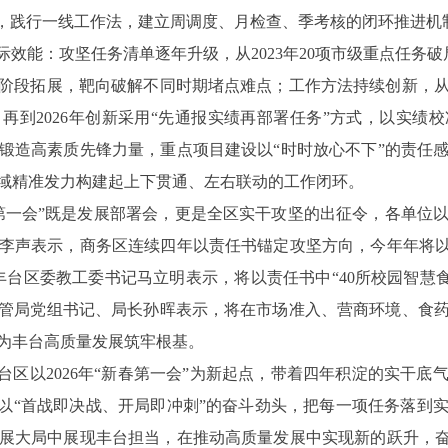
色，践行一线工作法，建立周调度、月检查、季考核的闭环推进机
效能：攻坚任务清单逐年升级，从2023年20项市级重点任务破局，
阶段拓展，靶向破解不同时期堵点难点；工作方法持续创新，
再到2026年创新采用“先通报实绩再部署任务”方式，以实绩
锻造高素质先锋力量，重点项目建设以“时时放心不下”的责任
域精准发力构建起上下贯通、左右联动的工作闭环。
第一会”既是发展部署会，更是全区实干攻坚的出征令，各单位
李声表示，商务区连续四年以责任书锚定攻坚方向，今年年将以
丰台区委教工委书记马立明表示，将以责任书中“40所校园智慧食堂
管局党组书记、局长孙晖表示，将在市场准入、营商环境、食
为丰台高质量发展筑牢根基。
台区以2026年“新春第一会”为新起点，带着四年积淀的实干
，以“首战即决战、开局即冲刺”的奋斗劲头，把每一项任务落到
展大局中展现丰台担当，在推动高质量发展中实现新的跃升，奋