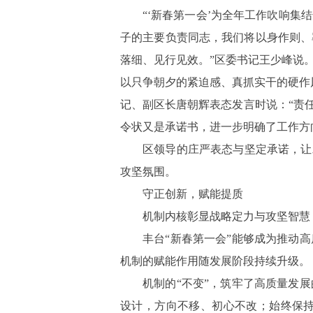
“
‘新春第一会’为全年工作吹响集
子的主要负责同志，我们将以身作则、
落细、见行见效
。
”区委书记王少峰说
以只争朝夕的紧迫感、真抓实干的硬作
记、副区长唐朝辉表态发言时说：
“责
令状又是承诺书，进一步明确了工作方
区领导的庄严表态与坚定承诺，让
攻坚氛围。
守正创新，赋能提质
机制内核彰显战略定力与攻坚智慧
丰台
“新春第一会”能够成为推动
机制的赋能作用随发展阶段持续升级。
机制的
“不变”，筑牢了高质量发
设计，方向不移、初心不改；始终保