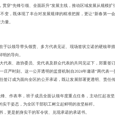
升，贯穿“先锋引领、全面跃升”发展主线，推动区域发展从规模扩
终不变，既体现了丰台对发展规律的精准把握，更让
“新春第一会
聚力量。
，在于以领导带头领责、多方代表见证、现场签状立诺的硬核举
鲜明的导向。
大代表、政协委员、党代表及群众代表的共同见证下，郑重签
一庄严时刻。这一公开透明的监督机制自
2024年邀请“两代
任签订成为面向全区的公开承诺，既让发展部署更透明、责任
先锋、作表率，班子成员全面认领年度重点任务，主动扛起攻坚
”的实干姿态，为全区干部职工树立起鲜明的攻坚标杆。
书，更是躬身实干的军令状、兑现承诺的承诺书。