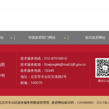
网站
市级政府部门网站
各区政府网站
技术服务热线：010-87016810
技术服务邮箱：ftzwjxxgkk@mail.bjft.gov.cn
地图
政务服务热线：12345
声明
地址：北京市丰台区文体路2号
微信公
邮编：100070
北京市丰台区政务服务和数据管理局
政府网站标识码：1101060001
京ICP备2