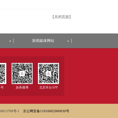
【关闭页面】
新闻媒体网站
众号
政务微博
北京丰台APP
0013709号-1
京公网安备11010602060030号