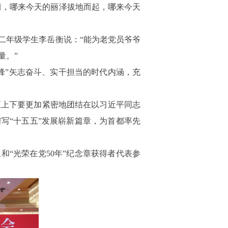
情，哪来今天的丽泽拔地而起，哪来今天
二年级学生李岳衡说：“能为老党员爷爷
量。”
锋”矢志奋斗、实干担当的时代内涵，充
区上下要更加紧密地团结在以习近平同志
写“十五五”发展崭新篇章，为首都率先
和“光荣在党
50
年”纪念章获得者代表参