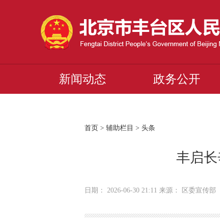
新闻动态
政务公开
首页
>
辅助栏目
>
头条
丰启长
日期： 2026-06-30 21:11 来源： 区委宣传部