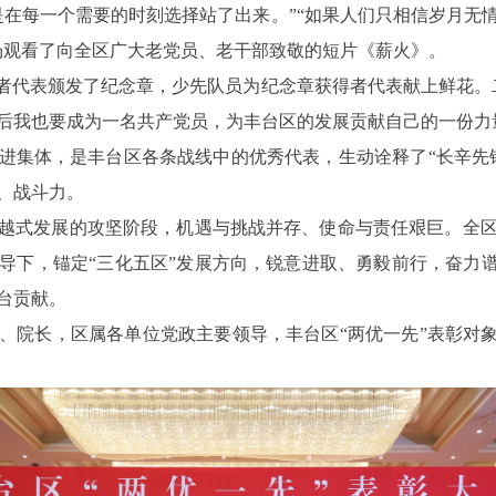
在每一个需要的时刻选择站了出来。”“如果人们只相信岁月无
场观看了向全区广大老党员、老干部致敬的短片《薪火》。
得者代表颁发了纪念章，少先队员为纪念章获得者代表献上鲜花。
后我也要成为一名共产党员，为丰台区的发展贡献自己的一份力
进集体，是丰台区各条战线中的优秀代表，生动诠释了“长辛先
、战斗力。
越式发展的攻坚阶段，机遇与挑战并存、使命与责任艰巨。全
导下，锚定“三化五区”发展方向，锐意进取、勇毅前行，奋力谱
台贡献。
、院长，区属各单位党政主要领导，丰台区“两优一先”表彰对象