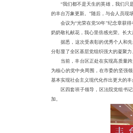
“
我们都不是天生的英雄，我们只是
的丰台万象更新。”随后，与会人员现
会议为“光荣在党
50
年”纪念章获
奶奶敬礼献花，我心里倍感光荣。长大
据悉，这次受表彰的优秀个人和先
分彰显了全区基层党组织强大的凝聚力
当前，丰台区正处在实现高质量跨
为核心的党中央周围，在市委的坚强领
基本实现社会主义现代化作出更大的丰
区四套班子领导，区法院党组书记
加。