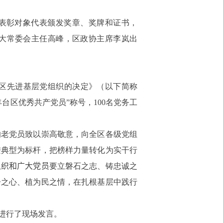
”表彰对象代表颁发奖章、奖牌和证书，
大常委会主任高峰，区政协主席李岚出
区先进基层党组织的决定》（以下简称
丰台区优秀共产党员”称号，
100
名党务工
的老党员致以崇高敬意，向全区各级党组
进典型为标杆，把榜样力量转化为实干行
组织和广大党员
要立磐石之志、铸忠诚之
子之心、植为民之情，在扎根基层中践行
。
进行了现场发言。