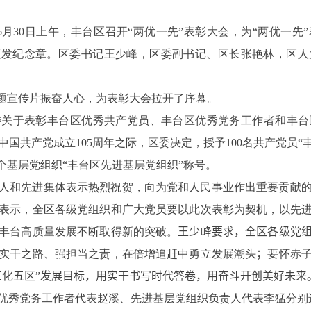
6
月
30
日上午，丰台区召开“两优一先”表彰大会，为“两优一先
颁发纪念章。区委书记王少峰，区委副书记、区长张艳林，区人
主题宣传片振奋人心，为表彰大会拉开了序幕。
委关于表彰丰台区优秀共产党员、丰台区优秀党务工作者和丰台
中国共产党成立
105
周年之际，区委决定，授予
100
名共产党员“
个基层党组织“丰台区先进基层党组织”称号。
人和先进集体表示热烈祝贺，向为党和人民事业作出重要贡献
表示，全区各级党组织和广大党员要以此次表彰为契机，以先
丰台高质量发展不断取得新的突破。
王少峰要求，全区各级党
实干之路、强担当之责，在倍增追赶中勇立发展潮头
；
要怀赤
三化五区”发展目标，用实干书写时代答卷，用奋斗开创美好未来
优秀党务工作者代表赵溪、先进基层党组织负责人代表李猛分别