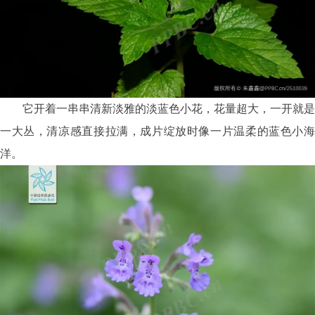
它开着一串串清新淡雅的淡蓝色小花，花量超大，一开就是
一大丛，清凉感直接拉满，成片绽放时像一片温柔的蓝色小海
洋。