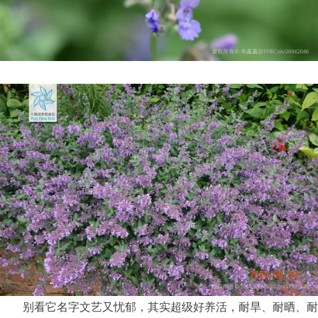
别看它名字文艺又忧郁，其实超级好养活，耐旱、耐晒、耐