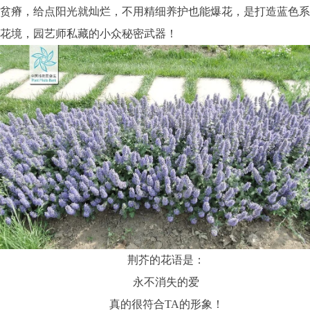
贫瘠，给点阳光就灿烂，不用精细养护也能爆花，是打造蓝色系
花境，园艺师私藏的小众秘密武器！
荆芥的花语是：
永不消失的爱
真的很符合
TA
的形象！