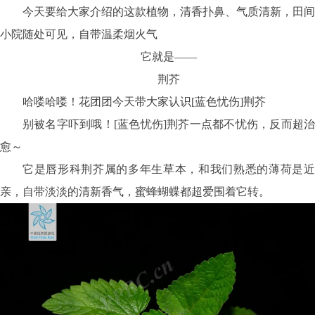
今天要给大家介绍的这款植物，清香扑鼻、气质清新，田间
小院随处可见，自带温柔烟火气
它就是——
荆芥
哈喽哈喽！花团团今天带大家认识
[
蓝色忧伤
]
荆芥
别被名字吓到哦！
[
蓝色忧伤
]
荆芥一点都不忧伤，反而超
愈～
它是唇形科荆芥属的多年生草本，和我们熟悉的薄荷是近
亲，自带淡淡的清新香气，蜜蜂蝴蝶都超爱围着它转。