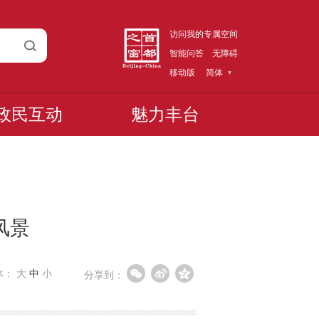
访问我的专属空间
智能问答
无障碍
移动版
简体
政民互动
魅力丰台
风景
体：
大
中
小
分享到：