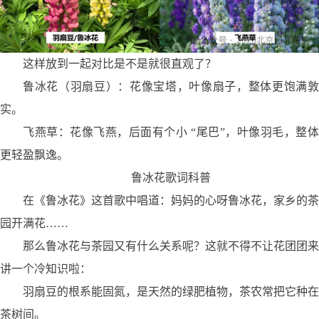
这样放到一起对比是不是就很直观了？
鲁冰花（羽扇豆）：
花像宝塔，叶像扇子，整体更饱满敦
实。
飞燕草：
花像飞燕，后面有个小 “尾巴”，叶像羽毛，整
更轻盈飘逸。
鲁冰花歌词科普
在《鲁冰花》这首歌中唱道：妈妈的心呀鲁冰花，家乡的茶
园开满花……
那么鲁冰花与茶园又有什么关系呢？这就不得不让花团团来
讲一个冷知识啦：
羽扇豆的根系能固氮，是天然的绿肥植物，茶农常把它种在
茶树间。