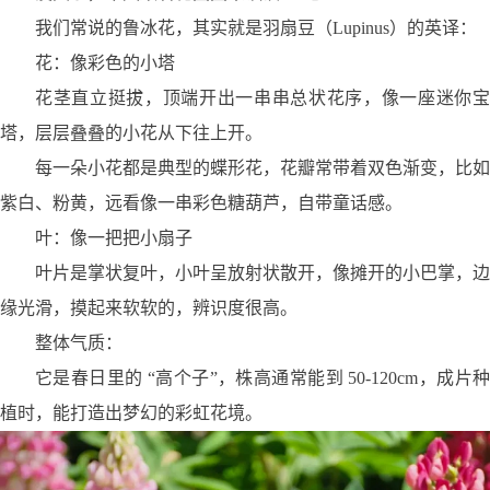
我们常说的鲁冰花，其实就是羽扇豆（
Lupinus
）的英译：
花：像彩色的小塔
花茎直立挺拔，顶端开出一串串总状花序，像一座迷你宝
塔，层层叠叠的小花从下往上开。
每一朵小花都是典型的蝶形花，花瓣常带着双色渐变，比如
紫白、粉黄，远看像一串彩色糖葫芦，自带童话感。
叶：像一把把小扇子
叶片是掌状复叶，小叶呈放射状散开，像摊开的小巴掌，边
缘光滑，摸起来软软的，辨识度很高。
整体气质：
它是春日里的 “高个子”，株高通常能到
50-120cm
，成片
植时，能打造出梦幻的彩虹花境。