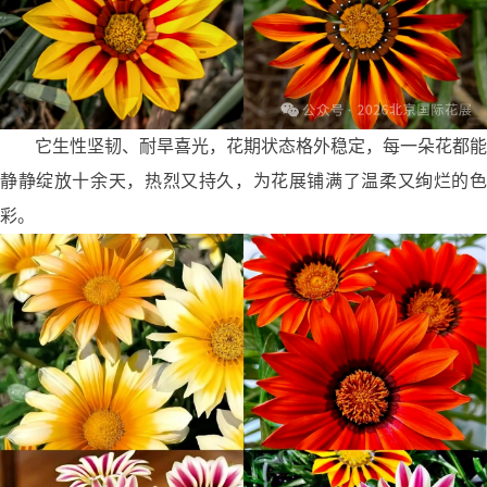
它生性坚韧、耐旱喜光，花期状态格外稳定，每一朵花都能
静静绽放十余天，热烈又持久，为花展铺满了温柔又绚烂的色
彩。