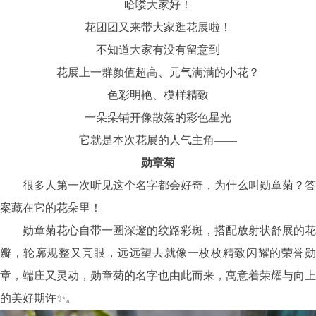
哈喽大家好！
花团团又来带大家逛花展啦！
不知道大家有没有留意到
花展上一群颜值超高、元气满满的小花？
色彩明艳、模样精致
一朵朵铺开像散落的彩色星光
它就是本次花展的人气主角——
勋章菊
很多人第一次听见这个名字都会好奇，为什么叫勋章菊？答
案藏在它的花朵里！
勋章菊花心自带一圈深邃的纹路彩斑，搭配放射状舒展的花
瓣，轮廓规整又亮眼，远远望去就像一枚枚精致闪耀的荣誉勋
章，端庄又灵动，勋章菊的名字也由此而来，寓意着荣耀与向上
的美好期许✨。