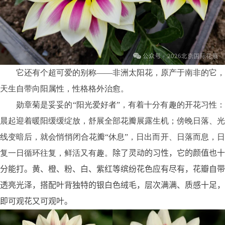
它还有个超可爱的别称——非洲太阳花，原产于南非的它，
天生自带向阳属性，性格格外治愈。
勋章菊是妥妥的“阳光爱好者”，有着十分有趣的开花习性：
晨起迎着暖阳缓缓绽放，舒展全部花瓣展露生机；傍晚日落、光
线变暗后，就会悄悄闭合花瓣“休息”，日出而开、日落而息，日
复一日循环往复，鲜活又有趣。
除了灵动的习性，它的颜值也十
分能打。黄、橙、粉、白、紫红等缤纷花色应有尽有，花瓣自带
透亮光泽，搭配叶背独特的银白色绒毛，层次满满、质感十足，
即可观花又可观叶。