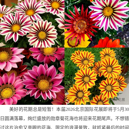
美好的花期总是短暂！本届
2026
北京国际花展即将于
5
月
3
日圆满落幕，绚烂盛放的勋章菊花海也将迎来花期尾声。不想错
过这片治愈又亮眼的花海、限定的浪漫景致，就抓紧最后的时间