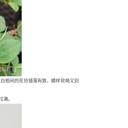
红白相间的花铃错落有致，模样软萌又别
拉满。