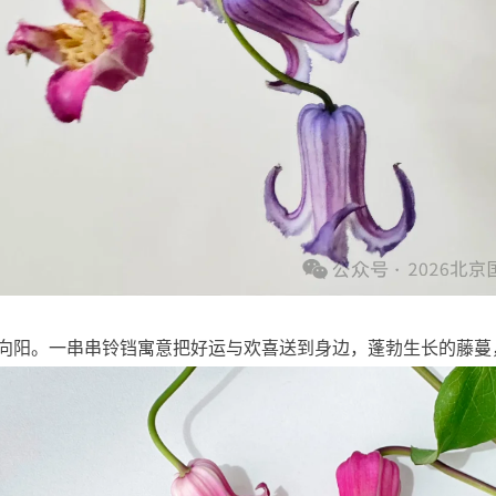
向阳。一串串铃铛寓意把好运与欢喜送到身边，蓬勃生长的藤蔓