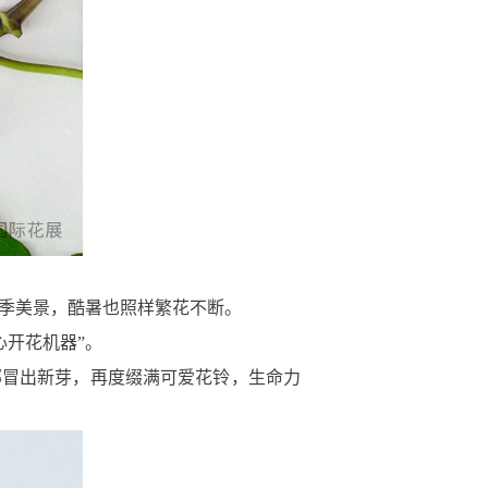
整季美景，酷暑也照样繁花不断。
心开花机器”。
部冒出新芽，再度缀满可爱花铃，生命力