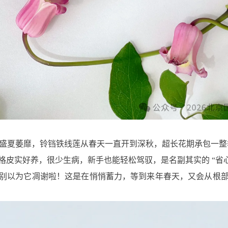
花卉盛夏萎靡，铃铛铁线莲从春天一直开到深秋，超长花期承包一
格皮实好养，很少生病，新手也能轻松驾驭，是名副其实的 “省
别以为它凋谢啦！这是在悄悄蓄力，等到来年春天，又会从根