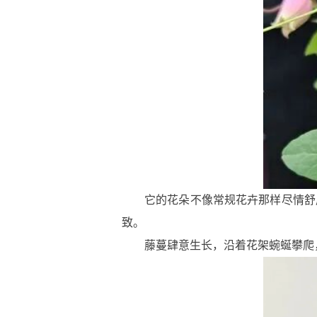
它的花朵不像常规花卉那样尽情舒
致。
藤蔓肆意生长，沿着花架蜿蜒攀爬