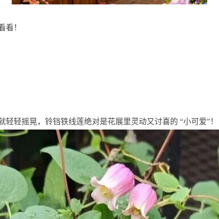
看看！
就轻轻摇晃，铃铛铁线莲绝对是花展里灵动又讨喜的 “小可爱”！