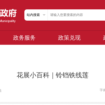
政务服务
政策兑现
花展小百科｜铃铛铁线莲
字
局