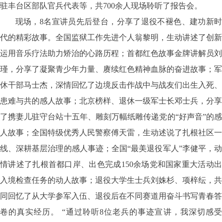
驻丰台区部队官兵代表等，共700余人现场聆听了报告会。
现场，8名宣讲员先后登台，分享了退役不褪色、建功新时
代的精彩故事。全国监狱工作先进个人翁黎明，生动讲述了创新
运用音乐疗法助力矫治的心路历程；首都红色故事金牌讲解员刘
瑾，分享了凝聚青少年力量、赓续红色精神血脉的奋进故事；军
休干部马士杰，深情回忆了边境反击作战中与战友们出生入死、
患难与共的感人故事；北京榜样、退休一级军士长邓士兵，分享
了携妻儿驻守台站十五年、雕刻万幅纸雕传递党的“好声音”的感
人故事；全国特级优秀人民警察傅天雷，生动述说了扎根社区一
线、深耕基层治理的感人事迹；全国“最美退役军人”李健平，动
情讲述了扎根首都口岸、出色完成150余场党和国家重大活动出
入境检查任务的动人故事；退役大学生士兵刘姝杉、项梓纭，共
同回忆了从大学参军入伍、退役后在不同赛道用奋斗书写青春答
卷的真实经历。 “通过聆听8位老兵的事迹宣讲，我深切感受