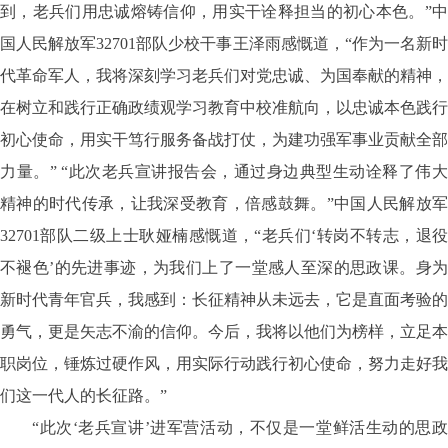
到，老兵们用忠诚熔铸信仰，用实干诠释担当的初心本色。”中
国人民解放军32701部队少校干事王泽雨感慨道，“作为一名新时
代革命军人，我将深刻学习老兵们对党忠诚、为国奉献的精神，
在树立和践行正确政绩观学习教育中校准航向，以忠诚本色践行
初心使命，用实干笃行服务备战打仗，为建功强军事业贡献全部
力量。” “此次老兵宣讲报告会，通过身边典型生动诠释了伟大
精神的时代传承，让我深受教育，倍感鼓舞。”中国人民解放军
32701部队二级上士耿娅楠感慨道，“老兵们‘转岗不转志，退役
不褪色’的先进事迹，为我们上了一堂感人至深的思政课。身为
新时代青年官兵，我感到：长征精神从未远去，它是直面考验的
勇气，更是矢志不渝的信仰。今后，我将以他们为榜样，立足本
职岗位，锤炼过硬作风，用实际行动践行初心使命，努力走好我
们这一代人的长征路。”
“此次‘老兵宣讲’进军营活动，不仅是一堂鲜活生动的思政