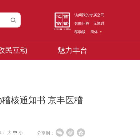
访问我的专属空间
智能问答
无障碍
移动版
简体
政民互动
魅力丰台
)稽核通知书 京丰医稽
体：
大
中
小
分享到：