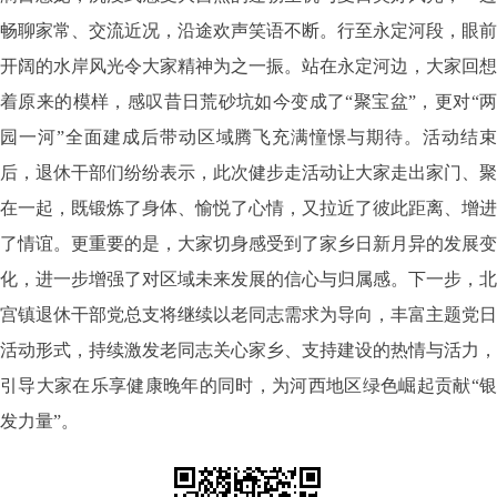
畅聊家常、交流近况，沿途欢声笑语不断。行至永定河段，眼前
开阔的水岸风光令大家精神为之一振。站在永定河边，大家回想
着原来的模样，感叹昔日荒砂坑如今变成了“聚宝盆”，更对“两
园一河”全面建成后带动区域腾飞充满憧憬与期待。活动结束
后，退休干部们纷纷表示，此次健步走活动让大家走出家门、聚
在一起，既锻炼了身体、愉悦了心情，又拉近了彼此距离、增进
了情谊。更重要的是，大家切身感受到了家乡日新月异的发展变
化，进一步增强了对区域未来发展的信心与归属感。下一步，北
宫镇退休干部党总支将继续以老同志需求为导向，丰富主题党日
活动形式，持续激发老同志关心家乡、支持建设的热情与活力，
引导大家在乐享健康晚年的同时，为河西地区绿色崛起贡献“银
发力量”。