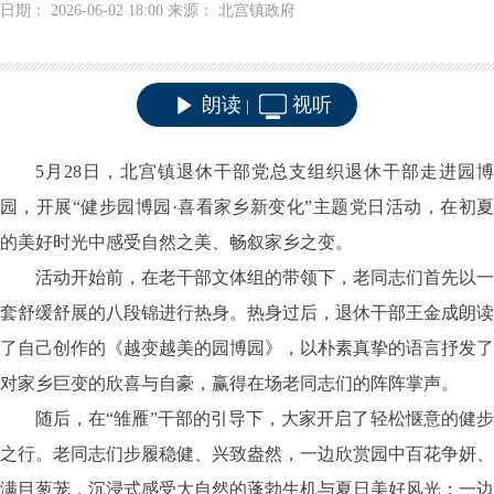
日期： 2026-06-02 18:00 来源： 北宫镇政府
朗读
视听
|
5月28日，北宫镇退休干部党总支组织退休干部走进园博
园，开展“健步园博园·喜看家乡新变化”主题党日活动，在初夏
的美好时光中感受自然之美、畅叙家乡之变。
活动开始前，在老干部文体组的带领下，老同志们首先以一
套舒缓舒展的八段锦进行热身。热身过后，退休干部王金成朗读
了自己创作的《越变越美的园博园》，以朴素真挚的语言抒发了
对家乡巨变的欣喜与自豪，赢得在场老同志们的阵阵掌声。
随后，在“雏雁”干部的引导下，大家开启了轻松惬意的健步
之行。老同志们步履稳健、兴致盎然，一边欣赏园中百花争妍、
满目葱茏，沉浸式感受大自然的蓬勃生机与夏日美好风光；一边