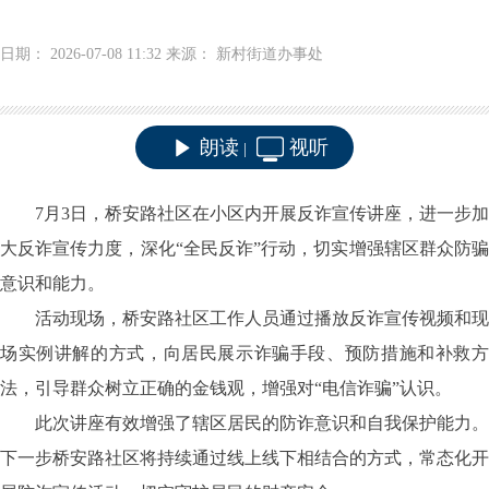
日期： 2026-07-08 11:32 来源： 新村街道办事处
朗读
视听
|
7
月
3
日，
桥安路社区在小区内开展
反诈宣传讲座，进一步加
大反诈宣传力度，深化
“全民反诈”行动，切实增强辖区群众防
意识和能力。
活动现场，
桥安路社区工作人员通过
播放反诈宣传视频
和
现
场
实例讲解的方式
，向
居民
展示诈骗手段、预防措施和补救
法，引导群众树立正确的金钱观，增强对
“电信诈骗”
认识
。
此次讲座有效增强了辖区居民的防诈意识和自我保护能力
。
下一步
桥安路社区将
持续通过线上线下相结合的方式，常态化开