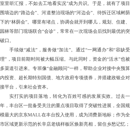
室里听汇报，不如去工地看实况”成为共识。于是，就有了项目
围墙边的“路边会”、河道整治现场的“河边会”、待拆迁区域树荫
下的“林荫会”。哪里有堵点，协调会就开到哪儿，规划、住建、
园林等部门现场联合“会诊”，常常在一次现场会后找到最优的突
破口。
手续做
“减法”，服务做“加法”。通过“一网通办”和“容缺
理”，项目前期时间被大幅压缩。与此同时，资金的“活水”也被
多渠道引进来。专班像“金融顾问”一样，帮助企业对接中央预算
内投资、超长期特别国债、地方政府专项债券，并搭建政银企对
接平台，引来社会资本。
实打实的项目落地，转化为百姓可感的发展实效。过去一
年，丰台区一批备受关注的重点项目取得了突破性进展，全国规
模最大的京东
MALL在丰台投入使用，成为消费新地标；作为
市区域更新示范的长辛店老镇样板区焕新亮相，留住乡愁记忆；