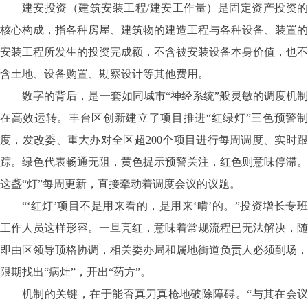
建安投资（建筑安装工程
/建安工作量）是固定资产投资
核心构成，指各种房屋、建筑物的建造工程与各种设备、装置的
安装工程所发生的投资完成额，不含被安装设备本身价值，也不
含土地、设备购置、勘察设计等其他费用。
数字的背后，是一套如同城市
“神经系统”般灵敏的调度机制
在高效运转。丰台区创新建立了项目推进“红绿灯”三色预警制
度，发改委、重大办对全区超200个项目进行每周调度、实时跟
踪。绿色代表畅通无阻，黄色提示预警关注，红色则意味停滞。
这盏“灯”每周更新，直接牵动着调度会议的议题。
“‘红灯’项目不是用来看的，是用来‘啃’的。”投资增长专班
工作人员这样形容。一旦亮红，意味着常规流程已无法解决，随
即由区领导顶格协调，相关委办局和属地街道负责人必须到场，
限期找出“病灶”，开出“药方”。
机制的关键，在于能否真刀真枪地破除障碍。
“与其在会