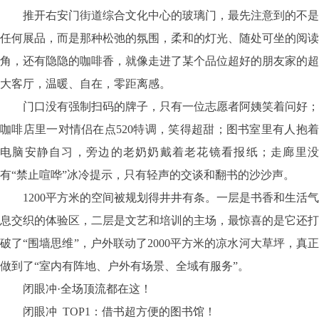
推开右安门街道综合文化中心的玻璃门，最先注意到的不是
任何展品，而是那种松弛的氛围，柔和的灯光、随处可坐的阅读
角，还有隐隐的咖啡香，就像走进了某个品位超好的朋友家的超
大客厅，温暖、自在，零距离感。
门口没有强制扫码的牌子，只有一位志愿者阿姨笑着问好；
咖啡店里一对情侣在点
520特调，笑得超甜；图书室里有人抱
电脑安静自习，旁边的老奶奶戴着老花镜看报纸；走廊里没
有“禁止喧哗”冰冷提示，只有轻声的交谈和翻书的沙沙声。
1200平方米的空间被规划得井井有条。一层是书香和生活气
息交织的体验区，二层是文艺和培训的主场，最惊喜的是它还打
破了“围墙思维”，户外联动了2000平方米的凉水河大草坪，真正
做到了“室内有阵地、户外有场景、全域有服务”。
闭眼冲
·全场顶流都在这！
闭眼冲 TOP1：借书超方便的图书馆！