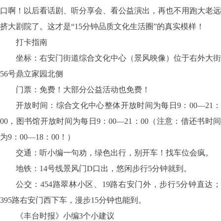
口啊！以后看话剧、听分享会、看公益演出，再也不用跑大老远
挤大剧院了。这才是“15分钟品质文化生活圈”的真实模样！
打卡指南
坐标：右安门街道综合文化中心（景风映像）位于右外大街
56号鼎立家园北侧
门票：免费！大部分公益活动也免费！
开放时间：综合文化中心整体开放时间为每日
9：00—21
00，图书馆开放时间为每日9：00—21：00（注意：借还书时间
为9：00—18：00！）
交通：听小编一句劝，绿色出行，别开车！找车位会疯。
地铁：
14号线景风门D口出，悠闲步行5分钟就到。
公交：
454路翠林小区、19路右安门外，步行5分钟直达；
395路右安门西下车，漫步15分钟也能到。
《丰台时报》小编
3个小建议