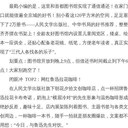
最戳小编的是，这里和首都图书馆实现了通借通还！在家门
口就能借遍全京城的好书！别小看这
120平方米的空间，足足
下了2万册书——人民文学出版社、中华书局的好书推荐，整整
齐齐摆在书架上！全龄友好图书馆内设置儿童阅览区，矮桌、绘
本一应俱全，还贴心配备老花镜、纸笔，方便老年读者，真正实
现了“三代人各找各的乐子”。
划重点：图书馆开放到晚上
9点，但借还书时间截止到下午6
点！大家别跑空了！
闭眼冲 TOP2：网红鲁迅拉花咖啡！
在人民文学出版社旗下朝花夕拾文创咖啡店，点一杯招牌鲁
迅拉花卡布奇诺，奶泡上
“横眉冷对”的先生形象与温热咖啡形
绝妙反差，趣味十足。店内展架陈列着图书、主题书签与各类文
创周边，一杯咖啡一本书，随手一拍就是朋友圈爆款，文案都不
用想：“今日，与鲁迅先生对饮。”