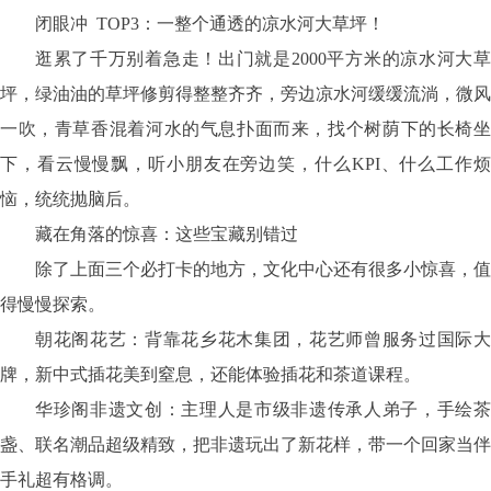
闭眼冲 TOP3：一整个通透的凉水河大草坪！
逛累了千万别着急走！出门就是
2000平方米的凉水河大
坪，绿油油的草坪修剪得整整齐齐，旁边凉水河缓缓流淌，微风
一吹，青草香混着河水的气息扑面而来，找个树荫下的长椅坐
下，看云慢慢飘，听小朋友在旁边笑，什么KPI、什么工作烦
恼，统统抛脑后。
藏在角落的惊喜：这些宝藏别错过
除了上面三个必打卡的地方，文化中心还有很多小惊喜，值
得慢慢探索。
朝花阁花艺：背靠花乡花木集团，花艺师曾服务过国际大
牌，新中式插花美到窒息，还能体验插花和茶道课程。
华珍阁非遗文创：主理人是市级非遗传承人弟子，手绘茶
盏、联名潮品超级精致，把非遗玩出了新花样，带一个回家当伴
手礼超有格调。