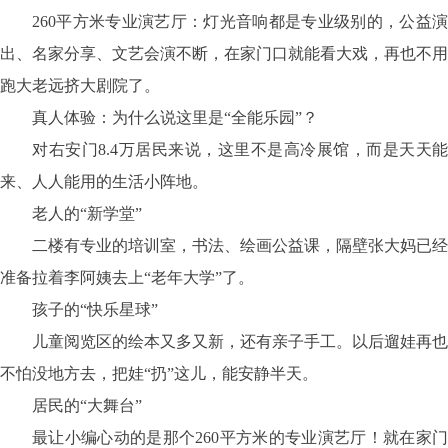
260平方米专业演艺厅：灯光音响都是专业级别的，公益演
出、名家分享、文艺会演不断，在家门口就能看大戏，再也不用
跑大老远挤大剧院了。
真人体验：为什么说这里是
“全能乐园”？
对右安门
8.4万居民来说，这里不是高冷展馆，而是天天能
来、人人能用的生活小阵地。
老人的“新学堂”
二楼有专业的培训室，书法、绘画公益课，隔壁张大妈已经
准备拉着李阿姨去上
“老年大学”了。
孩子的“快乐星球”
儿童阅览区的绘本又多又新，还有亲子手工。以后遛娃再也
不怕没地方去，把娃
“扔”这儿，能安静半天。
居民的“大舞台”
最让小编心动的是那个
260平方米的专业演艺厅！就在家