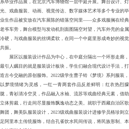
系毕业作品展，在北京汽车博物馆一层中庭开展。舞台设计、灯
光、戏曲服装、动画、视觉传达、数字媒体艺术等多个专业的毕
业生作品被安放在汽车展陈的错落空间里——众多戏服搁在经典
老爷车旁，舞台模型与发动机剖面图隔空对望，汽车外壳的金属
冷硬，与戏曲服装的丝绸柔软，在同一个中庭里形成奇妙的视觉
共振。
展区以服装设计作品为中心，在中庭分隔出一个环形走廊，
最引人瞩目的就是服装设计板块，学生们融合现代设计手法，打
造古今交融的原创服饰。
2022级学生曹子铃《梦境》系列服装，
以梦境情绪为灵感，一红一青两套作品反差鲜明：红衣热烈朦
胧，青衫清冷空灵，作品融入水袖、流苏等戏曲经典元素，借助
立体剪裁，行走间尽显服饰飘逸动态之美。就职于西藏自治区歌
舞团，舞美队服装设计，2023级戏曲服装设计进修学员格珍则立
足阿里本土传统服饰，结合孔雀饮水民间传说，将民族形制、本