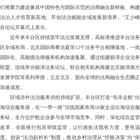
们将聚力建设兼具中国特色与国际示范的法商融合新样板、构建
法治人才培育新高地、开创法治赋能全域发展新境界。”王少峰
在论坛开幕式上表示。
近年来丰台区持续筑牢法治发展支撑，高标准推进丰台法务
区全域布局，北京国际商事法庭等
12个法务平台相继落地，一批
国际化、高能级法律服务机构加速集聚。通过组建丽泽企业法务
联盟、连续举办丽泽法务论坛、联合相关机构筹建北京丽泽南方
发展学院等系列举措，立足北京、面向全球的法商融合生态圈正
加速成形。
区域涉外法治服务供给持续扩容。丰台区打造
“先丰企航”
海综合服务港，在“一带一路”沿线国家布局18家企业出海综合服
务站，全方位护航企业参与全球市场竞争。同时，深化综合监管
改革，全面推行包容审慎监管，让行政执法既有力度，更有温
度。创设“法治副村长”制度，推动乡村治理从“经验决策”向“依