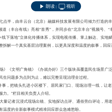
朗读
视听
|
日晚七点半，由丰云台（北京）融媒科技发展有限公司倾力打造的
频道（丰台有线）亮相“首秀”，并同步在“北京丰台”视频号、
阵+线下落地”立体化传播体系，实现电视传播、掌上触达、实地
完整拆解一个真实基层治理案例，以更具深度和温度的叙事，回应
场》《文明广角镜》《办就办好》三个版块虽覆盖民生场景广
民生问题多为点到为止，难以完整呈现治理全过程。
一件事，把镜头扎进小区楼下、居民家门口、现场治理一线，让
服力。”栏目相关负责人介绍。
大量记者沉浸式现场出镜、实地探访点评、通俗旁白评论，用
有温度的全新叙事模式精准回应群众急难愁盼。