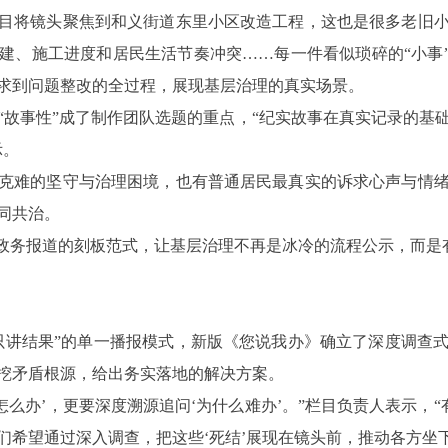
目将镜头聚焦到和义街道东里小区改造工程，这也是很多老旧
建、施工进度和居民生活节奏冲突
……每一件看似琐碎的“小事
求到问题整改的全过程，展现基层治理的真实场景。
？“故事性”成了制作团队选题的重点，“纪实故事在真实记录的基
示。
克难的坚守与治理困境，也有普通居民最真实的诉求心声与情
同共治。
了政务报道的刻板范式，让基层治理不再是冰冷的流程公示，而是
只讲结果”的单一播报模式，新版《您说我办》确立了深度调查
挖矛盾根源，给出务实落地的解决方案。
怎么办’，更要深度溯源追问‘为什么难办’。”栏目负责人表示，“
们希望通过深入调查，把这些‘死结’展现在镜头前，推动各方坐