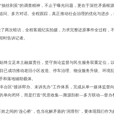
“抽丝剥茧”的调查精神，不止于曝光问题，更在于深挖矛盾根
追问、多方对话、全程跟踪，真正推动社会治理的优化与进步，
做了两次暗访，全程客观纪实拍摄，力求完整还原事件全过程，
程时告诉记者。
办》始终立足本土融媒责任，坚守舆论监督与民生服务双重定位，以
目已成功推动老旧小区改造、停车治理、物业服务升级、环境乱象
抓手和落地辅助载体。
丰台区
“接诉即办、未诉先办”工作体系，完成从单一媒体监督
”的单向闭环，而是打造“民意收集—溯源剖析—多方联动—督办
姓之间的‘连心桥’，也当化解矛盾的‘润滑剂’，要体现我们作