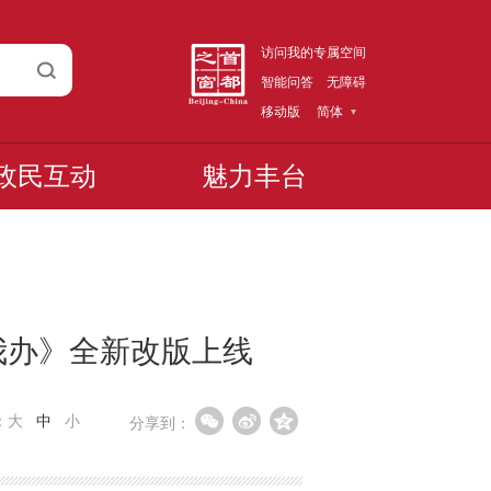
访问我的专属空间
智能问答
无障碍
移动版
简体
政民互动
魅力丰台
我办》全新改版上线
：
大
中
小
分享到：