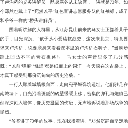
了卢沟桥的义务讲解员，酷暑寒冬从未缺席，一讲就是73年。如
今郑然也戴上了“宛然以平”红色宣讲志愿服务队的红袖标，成了
和爷爷一样的“桥头讲解员”。
围着听讲解的人群里，从江苏昆山前来的马女士正攥着儿子
的手，目光深沉。
“孩子从小爱读抗战史，这次来北京，特意
求来卢沟桥，说要亲身来看看课本里的卢沟桥石狮子。”当脚步
踏上凹凸不平的青石板路时，马女士的声音里多了几分感
慨：“以前‘弹痕’‘烽烟’都是纸面上的词汇，今天踩在这古桥上，
才真正感受到那份沉甸甸的历史沧桑。”
一行人顺着城墙根向西，走向宛平城弹坑遗址。他们驻足在
南城墙下，目光沿着斑驳的砖壁缓缓上移，密集的弹孔与炮痕已
然深深刻入墙体，像历史凝固的伤疤，无声地诉说着那场战争的
惨烈。
“爷爷讲了73年的故事，现在我接着讲。”郑然沉静而坚定地