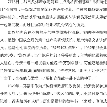
7月6日，烈日炙烤着永定河岸，卢沟桥西侧那尊“旧桥面遗
址”石雕前，一簇簇洁白的菊花静静依偎着。全民族抗战爆发89
周年前夕，“宛然以平”红色宣讲志愿服务队讲解员郑然和志愿者
一起献完花，向过往游客讲述那段刻骨铭心的历史。
郑然的声音在闷热的空气中显得格外清脆。她的爷爷郑福
来，是新中国成立后的第一任卢沟桥镇镇长，是卢沟桥义务讲解
员，也是七七事变的亲历者。
“爷爷1931年出生，1937年那会
他才6岁。”郑然说，当年炮弹炸毁了爷爷的家，年幼的他跟着家
人逃亡，母亲一遍一遍哭着对他说“千万别睁眼”。可他还是看到
了铁道两旁堆积如山的同胞遗体。“爷爷常说，那画面让他记了
一辈子，也在他心里埋下了要把这段故事讲下去的种子。”
1949年，郑福来作为卢沟桥镇政府民政委员、治安委员参加
开国大典，回来后他开始琢磨：“这么沉的历史，不能只我自己
记着，得讲给所有人听，历史是最好的教科书！”之后，他便成