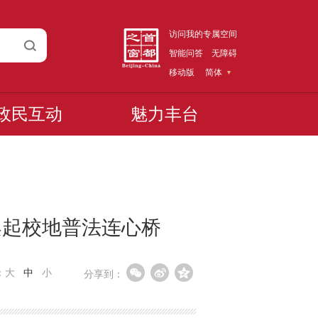
访问我的专属空间
智能问答
无障碍
移动版
简体
政民互动
魅力丰台
”架起校地普法连心桥
：
大
中
小
分享到：