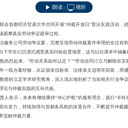
朗读
视听
|
联合首都经济贸易大学共同开展
“仲裁开放日”普法实践活动，
现场观摩真实劳动争议庭审过程。
洁服务公司劳动争议案，完整呈现劳动仲裁案件审理的全过程
台下学生们沉浸式感受真实纠纷处置场景，这与以往课本中抽象
氛热烈起来。
“劳动关系如何认定？”“劳动合同订立与解除在
年一线办案经验，从证据采信标准、法律条文适用等层面，用
教授则立足学术研究视角，深入浅出地剖析了当前相关行业争
学理论与仲裁实践的互补共振。
责人表示，未来将继续秉持
“仲心护航”的服务理念，践行“丰
”双向发力，持续加强与首都各高校的深度合作，不断提升仲裁
养贡献仲裁力量。