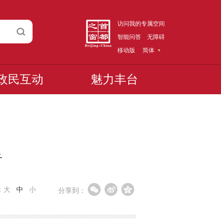
访问我的专属空间
智能问答
无障碍
移动版
简体
政民互动
魅力丰台
告
：
大
中
小
分享到：