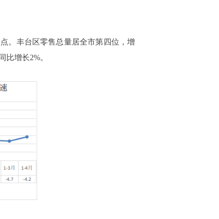
分点
。丰台区零售总量居全市第
四
位，增
同比增长
2
%。