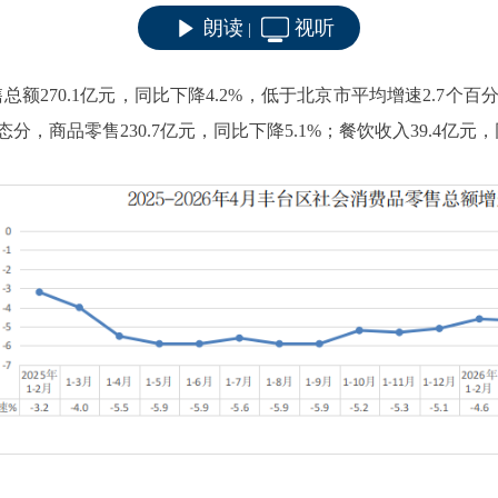
朗读
视听
|
售总额
270.1
亿元，同比
下降
4.2%
，
低于
北京市平均增速
2.7个百
态分，商品零售
230.7
亿元，同比
下降
5.1
%；餐饮收入
39.4
亿元，