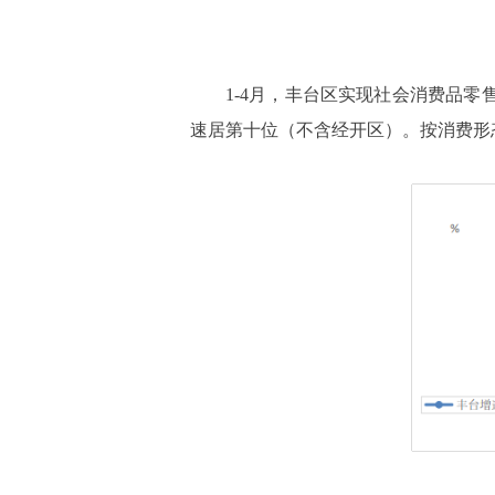
1-
4
月，丰台区实现社会消费品零
速居第
十
位
（不含经开区）
。按消费形