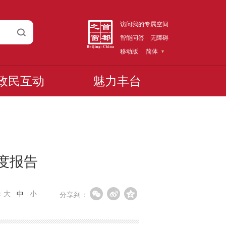
访问我的专属空间
智能问答
无障碍
移动版
简体
政民互动
魅力丰台
月度报告
：
大
中
小
分享到：