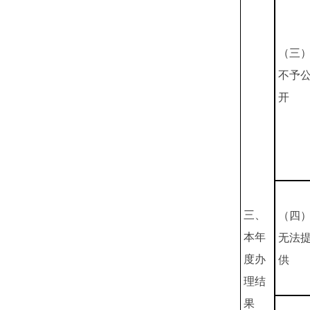
（三
不予
开
三、
（四
本年
无法
度办
供
理结
果