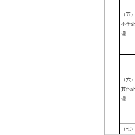
（五
不予
理
（六
其他
理
（七