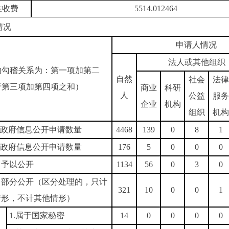
性收费
5514.012464
情况
申请人情况
法人或其他组织
的勾稽关系为：第一项加第二
自然
社会
法律
于第三项加第四项之和）
商业
科研
人
公益
服务
企业
机构
组织
机构
政府信息公开申请数量
4468
139
0
8
1
政府信息公开申请数量
176
5
0
0
0
）予以公开
1134
56
0
3
0
）部分公开（区分处理的，只计
321
10
0
0
1
情形，不计其他情形）
1.属于国家秘密
14
0
0
0
0