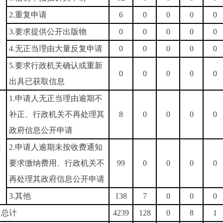
2.重复申请
6
0
0
0
0
）
3.要求提供公开出版物
0
0
0
0
0
处
4.无正当理由大量反复申请
0
0
0
0
0
5.要求行政机关确认或重新
0
0
0
0
0
出具已获取信息
1.申请人无正当理由逾期不
补正、行政机关不再处理其
8
0
0
0
0
政府信息公开申请
）
处
2.申请人逾期未按收费通知
要求缴纳费用、行政机关不
99
0
0
0
0
再处理其政府信息公开申请
3.其他
138
7
0
0
0
）总计
4239
128
0
8
1