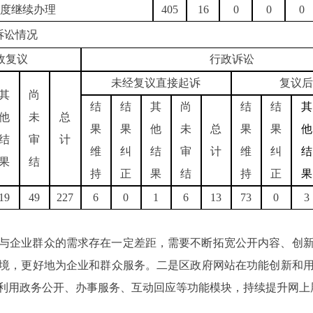
度继续办理
405
16
0
0
0
诉讼情况
政复议
行政诉讼
未经复议直接起诉
复议后
其
尚
结
结
其
尚
结
结
其
他
未
总
果
果
他
未
总
果
果
他
结
审
计
维
纠
结
审
计
维
纠
结
果
结
持
正
果
结
持
正
果
19
49
227
6
0
1
6
13
73
0
3
与企业群众的需求存在一定差距，需要不断拓宽公开内容、创
境，更好地为企业和群众服务。二是区政府网站在功能创新和
利用政务公开、办事服务、互动回应等功能模块，持续提升网上