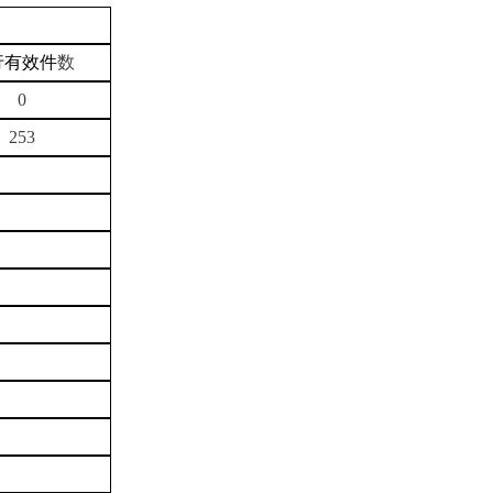
行有效件
数
0
253