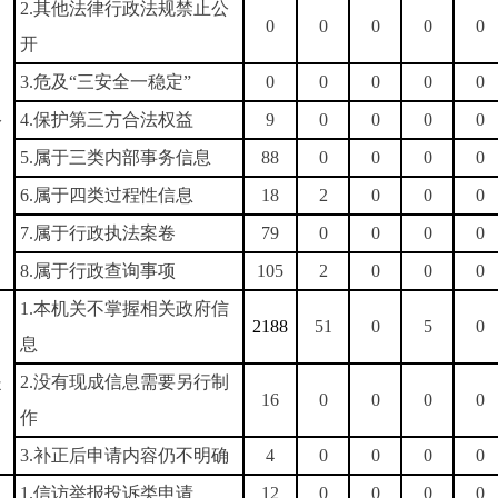
2.其他法律行政法规禁止公
0
0
0
0
0
开
3.危及“三安全一稳定”
0
0
0
0
0
）
4.保护第三方合法权益
9
0
0
0
0
公
5.属于三类内部事务信息
88
0
0
0
0
6.属于四类过程性信息
18
2
0
0
0
7.属于行政执法案卷
79
0
0
0
0
8.属于行政查询事项
105
2
0
0
0
1.本机关不掌握相关政府信
2188
51
0
5
0
息
）
提
2.没有现成信息需要另行制
16
0
0
0
0
作
3.补正后申请内容仍不明确
4
0
0
0
0
1.信访举报投诉类申请
12
0
0
0
0