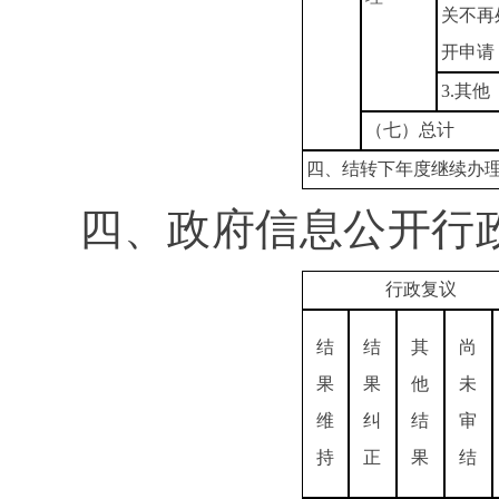
关不再
开申请
3.其他
（七）总计
四、结转下年度继续办
四、政府信息公开行
行政复议
结
结
其
尚
果
果
他
未
维
纠
结
审
持
正
果
结