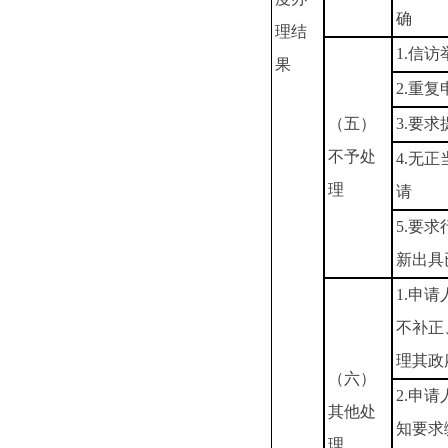
确
理结
1.信
果
2.重复
（五）
3.要
不予处
4.无
理
请
5.要
新出具
1.申
不补正
理其政
（六）
2.申
其他处
知要求
理