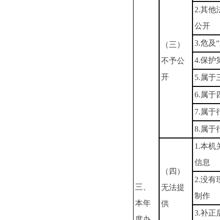
2.其
公开
3.危及
（三）
4.保
不予公
开
5.属
6.属
7.属
8.属
1.本
信息
（四）
2.没
三、
无法提
制作
本年
供
3.补
度办