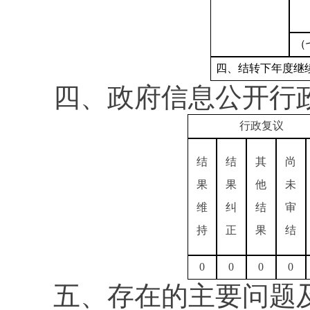
（
四、结转下年度继
四、政府信息公开行
行政复议
结
结
其
尚
果
果
他
未
维
纠
结
审
持
正
果
结
0
0
0
0
五、存在的主要问题