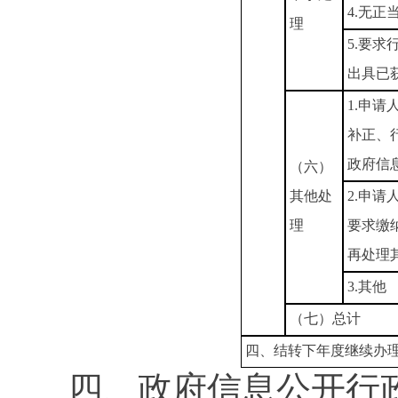
4.无
理
5.要
出具已
1.申
补正、
政府信
（六）
其他处
2.申
理
要求缴
再处理
3.其他
（七）总计
四、结转下年度继续办
四、政府信息公开行