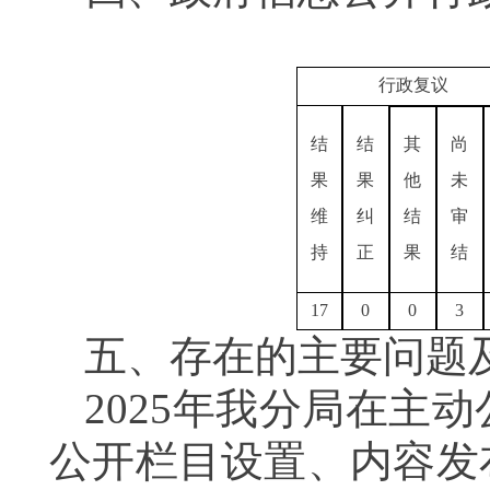
行政复议
结
结
其
尚
果
果
他
未
维
纠
结
审
持
正
果
结
17
0
0
3
五、存在的主要问题
2025年我分局在主
公开栏目设置、内容发