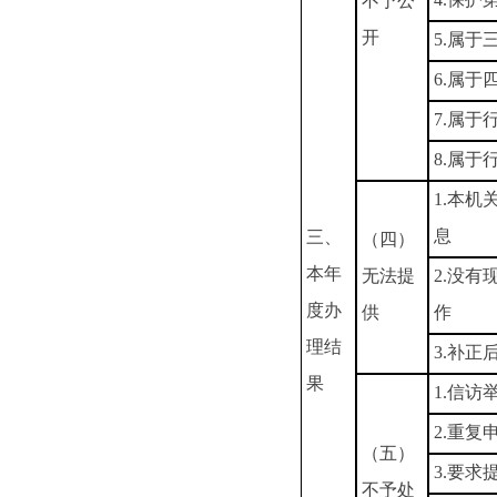
不予公
开
5.属于
6.属于
7.属于
8.属于
1.本
息
三、
（四）
本年
无法提
2.没
度办
供
作
理结
3.补
果
1.信访
2.重复
（五）
3.要求
不予处