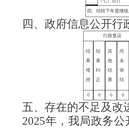
（七）总计
四、结转下年度继续
四、政府信息公开行
行政复议
结
结
其
尚
果
果
他
未
维
纠
结
审
持
正
果
结
0
0
0
0
五、存在的不足及改
2025年，我局政务