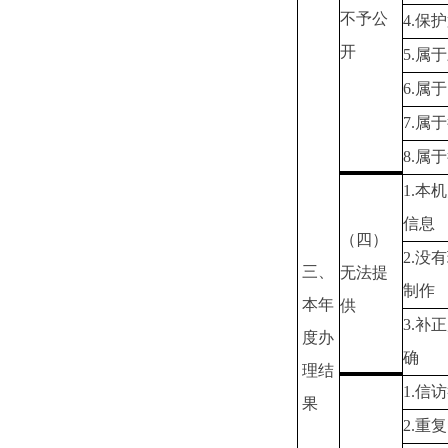
不予公
4.保
开
5.属
6.属
7.属
8.属
1.本
信息
（四）
2.没
三、
无法提
制作
本年
供
3.补
度办
确
理结
1.信
果
2.重