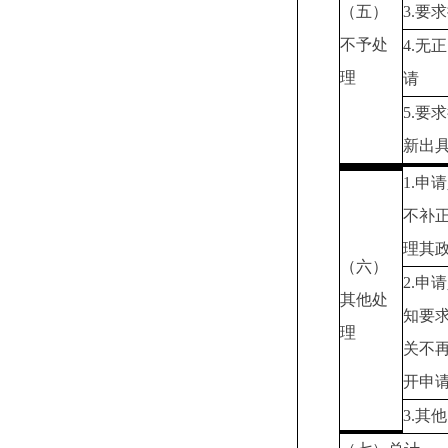
（五）
3.要
不予处
4.无
理
请
5.要
新出
1.申
不补
理其
（六）
2.申
其他处
知要
理
关不
开申
3.其他