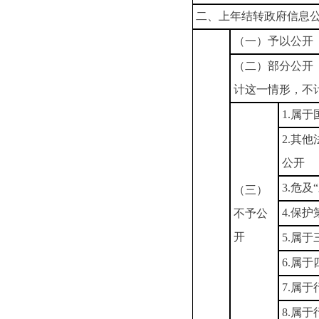
二、上年结转政府信息
（一）予以公开
（二）部分公开
计这一情形，不
1.属
2.其
公开
3.危及
（三）
4.保
不予公
开
5.属
6.属
7.属
8.属