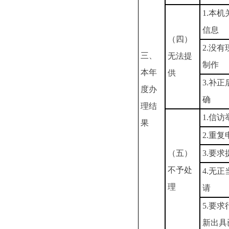
1.本
信息
（四）
2.没
三、
无法提
制作
本年
供
3.补
度办
确
理结
1.信
果
2.重复
（五）
3.要
不予处
4.无
理
请
5.要
新出具