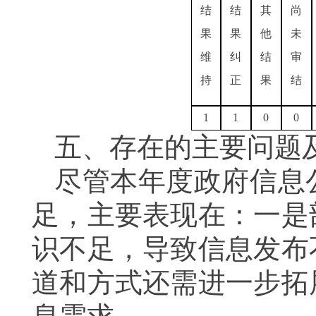
结
结
其
尚
果
果
他
未
维
纠
结
审
持
正
果
结
1
1
0
0
五、存在的主要问题
尽管本年度政府信息
足，主要表现在：一是
识不足，导致信息发布
道和方式还需进一步拓