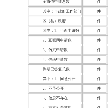
全市依申请总数
件
其中：市政府工作部门
件
区（县）政府
件
其中：
1
、当面申请数
件
2
、互联网申请数
件
3
、传真申请数
件
4
、信函申请数
件
到期已答复总数
件
其中：
1
、同意公开
件
2
、不予公开
件
3
、信息不存在
件
4
、非本机关掌握
件