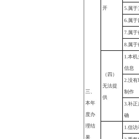
开
5.属
6.属
7.属
8.属
1.本
信息
（四）
2.没
无法提
三、
制作
供
本年
3.补
度办
确
理结
1.信
果