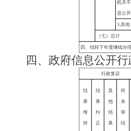
机关不
息公开
3.其他
（七）总计
四、结转下年度继续办
四、政府信息公开行
行政复议
结
结
其
尚
果
果
他
未
维
纠
结
审
持
正
果
结