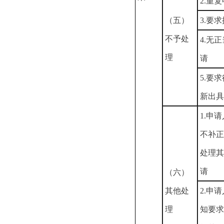
2.重
（五）
3.要
不予处
4.无
理
请
5.要
新出具
1.申
不补正
处理其
请
（六）
其他处
2.申
理
知要求