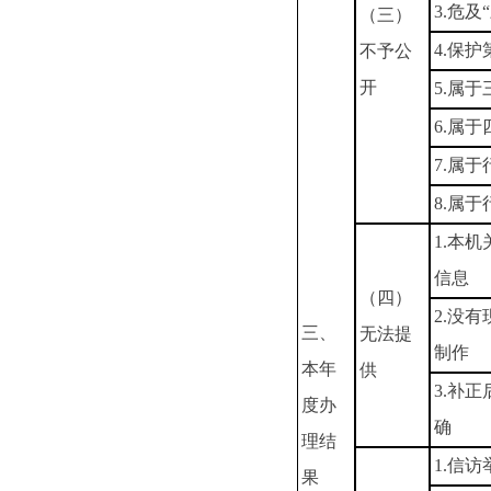
3.危及
（三）
4.保
不予公
开
5.属
6.属
7.属
8.属
1.本
信息
（四）
2.没
三、
无法提
制作
本年
供
3.补
度办
确
理结
1.信
果