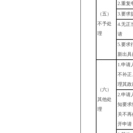
2.重复
（五）
3.要
不予处
4.无
理
请
5.要
新出具
1.申
不补正
理其政
（六）
2.申
其他处
知要求
理
关不再
开申请