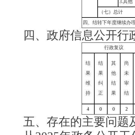
3.其他
（七）总计
四、结转下年度继续办
四、政府信息公开行
行政复议
结
结
其
尚
果
果
他
未
维
纠
结
审
持
正
果
结
4
0
0
2
五、存在的主要问题