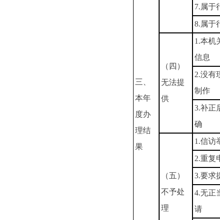
7.属
8.属
1.本
信息
（四）
2.没
三、
无法提
制作
本年
供
3.补
度办
确
理结
1.信
果
2.重复
（五）
3.要
不予处
4.无
理
请