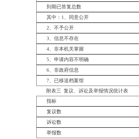
到期已答复总数
其中：
1
、
同意公开
2
、不予公开
3
、信息不存在
4
、非本机关掌握
5
、申请内容不明确
6
、
非政府信息
7
、
已移送档案馆
附表三 复议、诉讼及举报情况统计表
指标
复议数
诉讼数
举报数