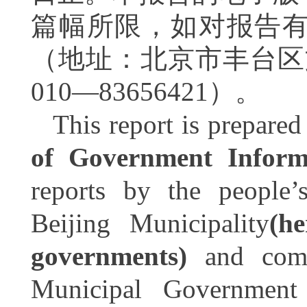
篇幅所限，如对报告
（地址：北京市丰台区文
010—83656421）。
This report is prepare
of Government Inform
reports by the people’s
Beijing Municipality
(h
governments)
and comm
Municipal Government