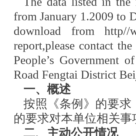
The data listed in the 
from January 1.2009 to D
download from http//w
report,please contact the
People’s Government of 
Road Fengtai District B
一、概述
按照《条例》的要求
的要求对本单位相关事
二、主动公开情况