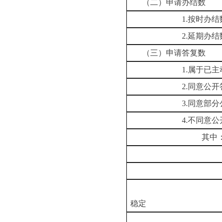
（二）申请办结数
1.按时办结
2.延期办结
（三）申请答复数
1.属于已主动公
2.同意公开答
3.同意部分公
4.不同意公开
其中：涉及
涉及商
涉及个
危及国家安全、
稳定
不是《条例