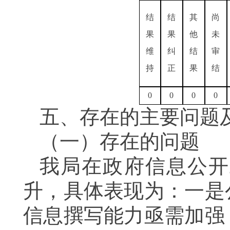
结
结
其
尚
果
果
他
未
维
纠
结
审
持
正
果
结
0
0
0
0
五、存在的主要问题
（一）存在的问题
我局在政府信息公开
升，具体表现为：一是
信息撰写能力亟需加强