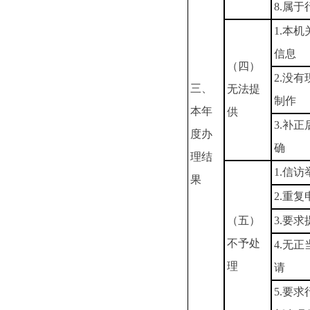
8.属
1.本
信息
（四）
2.没
三、
无法提
制作
本年
供
3.补
度办
确
理结
1.信
果
2.重复
（五）
3.要
不予处
4.无
理
请
5.要