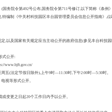
(国务院令第
492
号公布,国务院令第
711
号修订,以下简称《条例》
,特编制《中关村科技园区丰台园管理委员会信息公开指南》,(以
规定,以及国家有关规定应当主动公开的政府信息(参见丰台科技园
形式公开:
ps://www.bjft.gov.cn/
周五(法定节假日除外),上午
9
时—
11
:
30
时,下午2
:00
时—
5
:
30
时。
、电视等形式公开。
成或变更之日起
20
个工作日内予以公开。