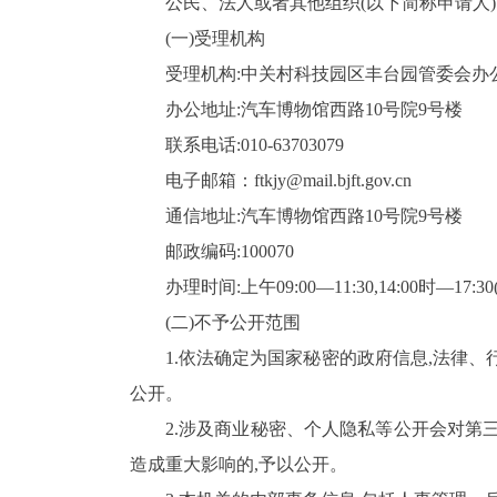
公民、法人或者其他组织(以下简称申请人
(
一
)
受理机构
受理机构:中关村科技园区丰台园管委会办
办公地址:汽车博物馆西路10号院9号楼
联系电话:
010
-
63703079
电子邮箱：ftkjy@mail.bjft.gov.cn
通信地址:汽车博物馆西路10号院9号楼
邮政编码:
100070
办理时间:上午
09
:00—
11
:
30
,
14:00
时—
17
:
30
(
二
)
不予公开范围
1.
依法确定
为国家秘密的政府信息,法律、
公开。
2.
涉及商业秘密、个人隐私等公开会对第三
造成重大影响的,予以公开。