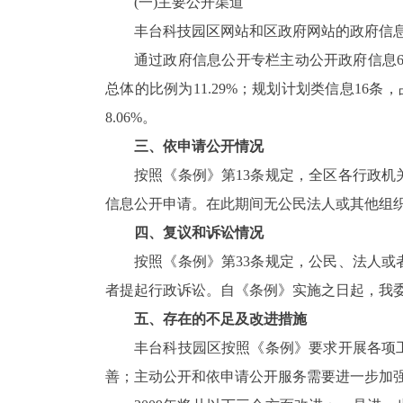
(一)主要公开渠道
丰台科技园区网站和区政府网站的政府信
通过政府信息公开专栏主动公开政府信息62
总体的比例为11.29%；规划计划类信息16条
8.06%。
三、依申请公开情况
按照《条例》第13条规定，全区各行政
信息公开申请。在此期间无公民法人或其他组
四、复议和诉讼情况
按照《条例》第33条规定，公民、法人
者提起行政诉讼。自《条例》实施之日起，我
五、存在的不足及改进措施
丰台科技园区按照《条例》要求开展各项
善；主动公开和依申请公开服务需要进一步加