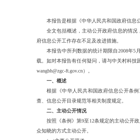
本报告是根据《中华人民共和国政府信息公
全文包括概述，主动公开政府信息的情况
府信息公开工作存在不足及改进措施。
本报告中所列数据的统计期限自2008年5
载。如对本报告有任何疑问，请与中关村科技园
wangbh@zgc-ft.gov.cn）。
一、概述
根据《中华人民共和国政府信息公开条例》
查、信息公开目录规范等相关制度规定。
二、主动公开情况
按照《条例》第9至12条规定的主动公开
众知晓的方式主动公开。