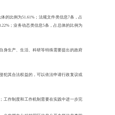
的比例为51.61%；法规文件类信息7条，占
3.22%；业务动态类信息5条，占总体的比例为
据自身生产、生活、科研等特殊需要提出的政府
为侵犯其合法权益的，可以依法申请行政复议或
；工作制度和工作机制需要在实践中进一步完