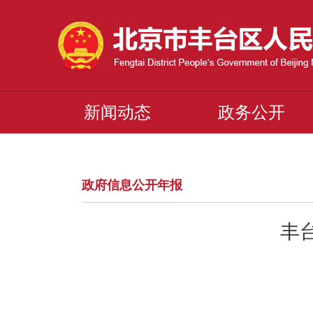
新闻动态
政务公开
政府信息公开年报
丰