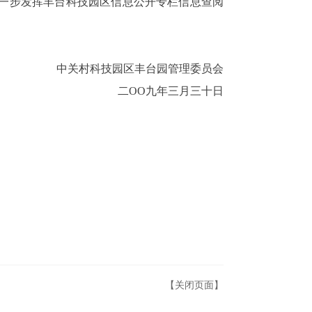
进一步发挥丰台科技园区信息公开专栏信息查阅
中关村科技园区丰台园管理委员会
二OO九年三月三十日
【关闭页面】