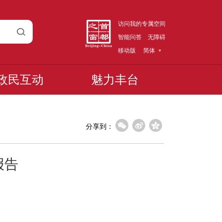
访问我的专属空间
智能问答
无障碍
移动版
简体
政民互动
魅力丰台
分享到：
报告