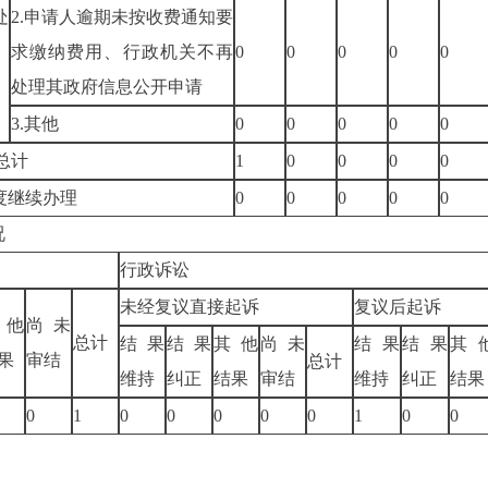
处
2.申请人逾期未按收费通知要
求缴纳费用、行政机关不再
0
0
0
0
0
处理其政府信息公开申请
3.其他
0
0
0
0
0
总计
1
0
0
0
0
度继续办理
0
0
0
0
0
况
行政诉讼
未经复议直接起诉
复议后起诉
其他
尚未
总计
结果
结果
其他
尚未
结果
结果
其
果
审结
总计
维持
纠正
结果
审结
维持
纠正
结果
0
1
0
0
0
0
0
1
0
0