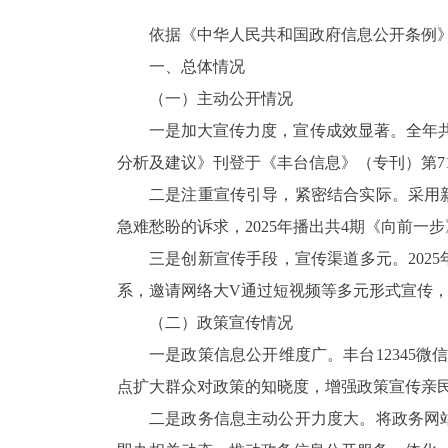
依据《中华人民共和国政府信息公开条例
一、总体情况
（一）主动公开情况
一是
加大
宣传力度，宣传成效
显著
。全年
分析及建议》刊登于《丰台信息》（专刊）第
二是
注重宣传引导，紧密结合实际。
采用
急难愁盼的诉求，
2025年播出共4期《向前一
三是创新宣传
手段
，
宣传渠道多元
。
20
系，邀请网络大V通过短视频等多元形式宣传
（二）政策宣传情况
一是政策信息公开维度
广
。丰台
1234
点扩大群众对政策的知晓度，增强政策宣传亲
二是政务信息主动公开力度
大
。将政务网