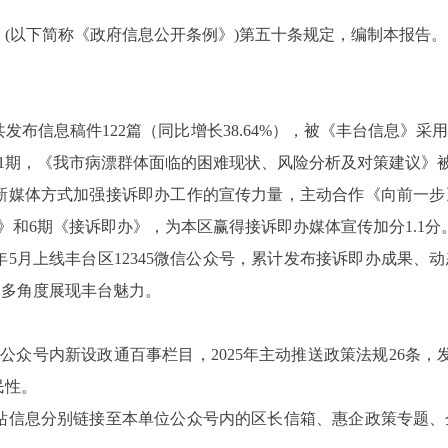
》
(以下简称《政府信息公开条例》)第五十条规定，编制本报告
。
共发布信息稿件
122篇
（
同比增长
38.64%
），
被《丰台信息》采
71期，《我市病漂群体面临的困难现状、风险分析及对策建议》
新媒体方式加强接诉即办工作的宣传力量，主动合作《向前一步
步》和6期《接诉即办》，为本区赢得接诉即办媒体宣传加分1.1分
25年5月上线丰台区12345微信公众号，累计发布接诉即办成果、
，多角度展现丰台魅力。
5微信公众号内新设政通百事栏目，2025年主动推送政策法规26
民性。
站信息分别链接至本单位公众号内的区长信箱、惠企政策专题、