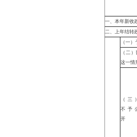
一、本年新收
二、上年结转
（一）
（二）
这一情
（三
不予
开