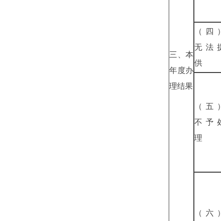
（四
无法
三、本
供
年度办
理结果
（五
不予
理
（六