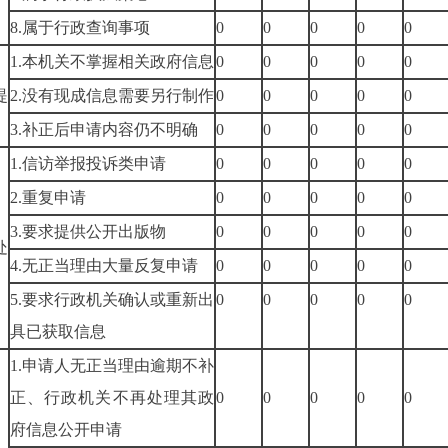
8.属于行政查询事项
0
0
0
0
0
1.本机关不掌握相关政府信息
0
0
0
0
0
）
提
2.没有现成信息需要另行制作
0
0
0
0
0
3.补正后申请内容仍不明确
0
0
0
0
0
1.信访举报投诉类申请
0
0
0
0
0
2.重复申请
0
0
0
0
0
）
3.要求提供公开出版物
0
0
0
0
0
处
4.无正当理由大量反复申请
0
0
0
0
0
5.要求行政机关确认或重新出
0
0
0
0
0
具已获取信息
1.申请人无正当理由逾期不补
正、行政机关不再处理其政
0
0
0
0
0
府信息公开申请
）