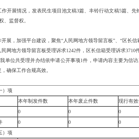
。
工作开展情况，发表民生项目池文稿
3篇、丰铃行动文稿5篇、先
权、监督权。
作开展，
加强平台建设，
聚焦
“人民网地方领导留言板
”、“
区长信
人民网地方领导留言板受理诉求
1242件，区长信箱受理诉求371
2月，我单位共受理并办结依申请公开事项
1
件，申请内容主要为信访
复，确保工作合规高效。
一）项
本年制发件数
本年废止件数
现行有效
0
0
0
件
0
0
0
五）项