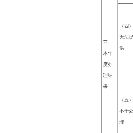
（四
无法
三、
供
本年
度办
理结
果
（五
不予
理