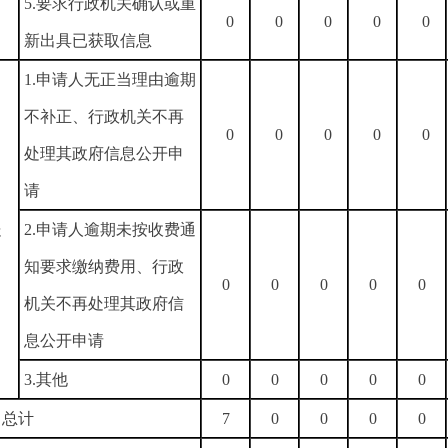
5.要求行政机关确认或重
0
0
0
0
0
新出具已获取信息
1.申请人无正当理由逾期
不补正、行政机关不再
0
0
0
0
0
处理其政府信息公开申
请
）
处
2.申请人逾期未按收费通
知要求缴纳费用、行政
0
0
0
0
0
机关不再处理其政府信
息公开申请
3.其他
0
0
0
0
0
）总计
7
0
0
0
0