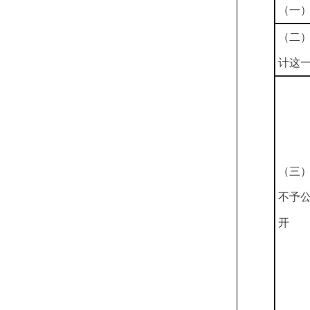
（一
（二
计这
（三
不予
开