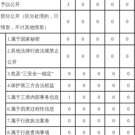
）予以公开
3
0
0
0
0
）部分公开（区分处理的，只
0
0
0
0
0
一情形，不计其他情形）
1.属于国家秘密
0
0
0
0
0
2.其他法律行政法规禁止
0
0
0
0
0
公开
3.危及“三安全一稳定”
0
0
0
0
0
）
4.保护第三方合法权益
0
0
0
0
0
公
5.属于三类内部事务信息
1
0
0
0
0
6.属于四类过程性信息
0
0
0
0
0
7.属于行政执法案卷
0
0
0
0
0
8.属于行政查询事项
0
0
0
0
0