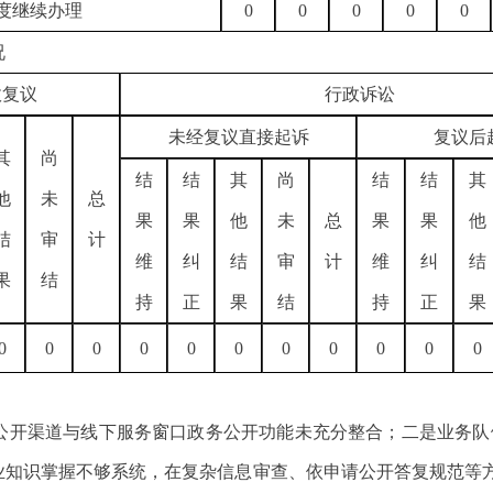
度继续办理
0
0
0
0
0
况
政复议
行政诉讼
未经复议直接起诉
复议后
其
尚
结
结
其
尚
结
结
其
他
未
总
果
果
他
未
总
果
果
他
结
审
计
维
纠
结
审
计
维
纠
结
果
结
持
正
果
结
持
正
果
0
0
0
0
0
0
0
0
0
0
0
开渠道与线下服务窗口政务公开功能未充分整合；二是业务队
知识掌握不够系统，在复杂信息审查、依申请公开答复规范等方