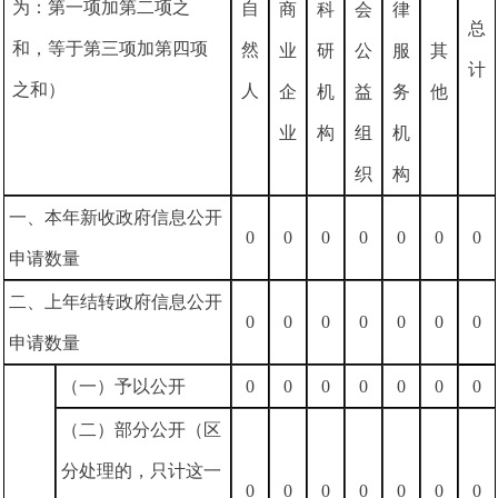
为：第一项加第二项之
自
商
科
会
律
总
和，等于第三项加第四项
然
业
研
公
服
其
计
之和）
人
企
机
益
务
他
业
构
组
机
织
构
一、本年新收政府信息公开
0
0
0
0
0
0
0
申请数量
二、上年结转政府信息公开
0
0
0
0
0
0
0
申请数量
（一）予以公开
0
0
0
0
0
0
0
（二）部分公开（区
分处理的，只计这一
0
0
0
0
0
0
0