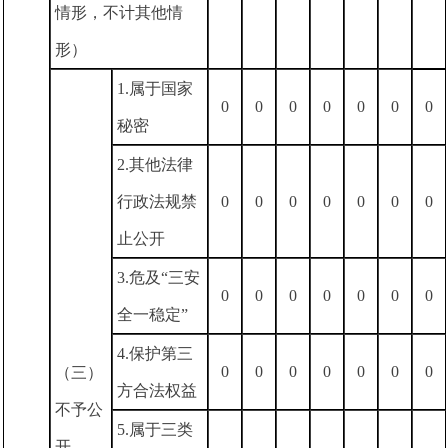
情形，不计其他情
形）
1.属于国家
0
0
0
0
0
0
0
秘密
2.其他法律
行政法规禁
0
0
0
0
0
0
0
止公开
3.危及“三安
0
0
0
0
0
0
0
全一稳定”
4.保护第三
0
0
0
0
0
0
0
（三）
方合法权益
不予公
5.属于三类
开