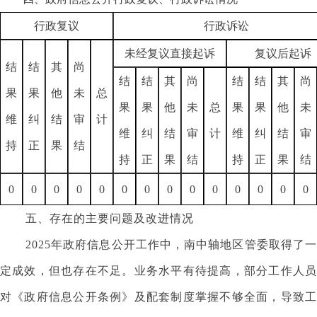
行政复议
行政诉讼
未经复议直接起诉
复议后起诉
结
结
其
尚
结
结
其
尚
结
结
其
尚
果
果
他
未
总
果
果
他
未
总
果
果
他
未
维
纠
结
审
计
维
纠
结
审
计
维
纠
结
审
持
正
果
结
持
正
果
结
持
正
果
结
0
0
0
0
0
0
0
0
0
0
0
0
0
0
五、存在的主要问题及改进情况
2025年政府信息公开工作中，南中轴地区管委取得了一
定成效，但也存在不足。业务水平有待提高，部分工作人员
对《政府信息公开条例》及配套制度掌握不够全面，导致工