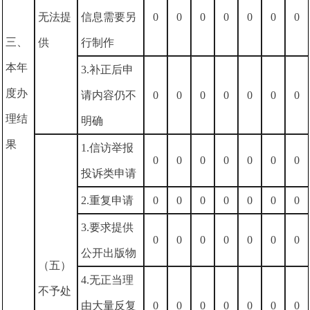
无法提
信息需要另
0
0
0
0
0
0
0
三、
供
行制作
本年
3.补正后申
度办
请内容仍不
0
0
0
0
0
0
0
理结
明确
果
1.信访举报
0
0
0
0
0
0
0
投诉类申请
2.重复申请
0
0
0
0
0
0
0
3.要求提供
0
0
0
0
0
0
0
公开出版物
（五）
4.无正当理
不予处
由大量反复
0
0
0
0
0
0
0