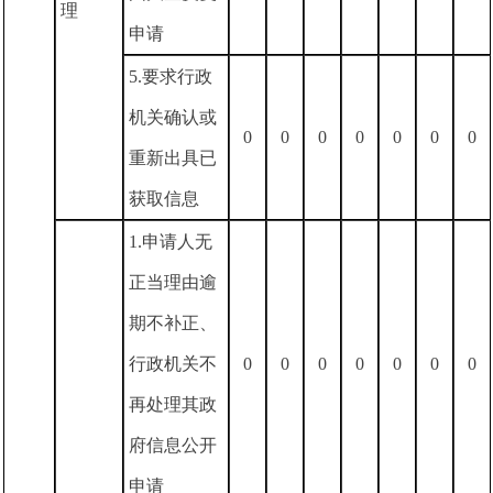
理
申请
5.要求行政
机关确认或
0
0
0
0
0
0
0
重新出具已
获取信息
1.申请人无
正当理由逾
期不补正、
行政机关不
0
0
0
0
0
0
0
再处理其政
府信息公开
申请