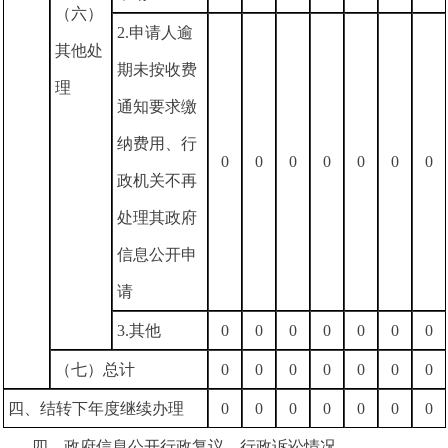
（六）
2.申请人逾
其他处
期未按收费
理
通知要求缴
纳费用、行
0
0
0
0
0
0
0
政机关不再
处理其政府
信息公开申
请
3.其他
0
0
0
0
0
0
0
（七）总计
0
0
0
0
0
0
0
四、结转下年度继续办理
0
0
0
0
0
0
0
四、政府信息公开行政复议、行政诉讼情况